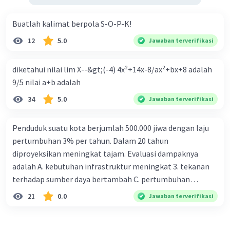
Buatlah kalimat berpola S-O-P-K!
12
5.0
Jawaban terverifikasi
diketahui nilai lim X--&gt;(-4) 4x²+14x-8/ax²+bx+8 adalah
9/5 nilai a+b adalah
34
5.0
Jawaban terverifikasi
Penduduk suatu kota berjumlah 500.000 jiwa dengan laju
pertumbuhan 3% per tahun. Dalam 20 tahun
diproyeksikan meningkat tajam. Evaluasi dampaknya
adalah A. kebutuhan infrastruktur meningkat 3. tekanan
terhadap sumber daya bertambah C. pertumbuhan
eksponensial berdampak jangka panjang D. tidak
21
0.0
Jawaban terverifikasi
memengaruhi tata ruang E. proyeksi penduduk penting
untuk perencanaan