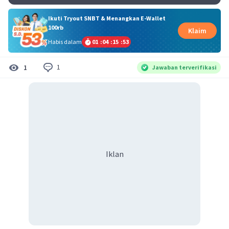
Ikuti Tryout SNBT & Menangkan E-Wallet
100rb
Klaim
Habis dalam
01
:
04
:
15
:
53
1
1
Jawaban terverifikasi
Iklan