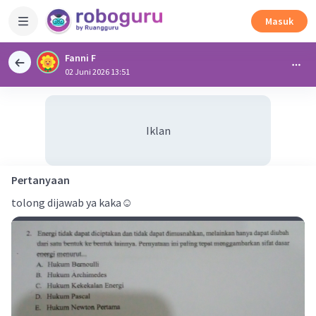
Masuk
Fanni F
02 Juni 2026 13:51
Iklan
Pertanyaan
tolong dijawab ya kaka☺️