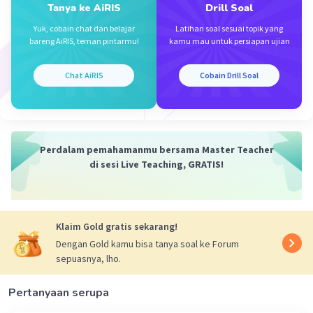
Tanya ke AiRIS
Drill Soal
Yuk, cobain chat dan belajar
Latihan soal sesuai topik yang
bareng AiRIS, teman pintarmu!
kamu mau untuk persiapan ujian
Chat AiRIS
Cobain Drill Soal
Perdalam pemahamanmu bersama Master Teacher
di sesi Live Teaching, GRATIS!
Klaim Gold gratis sekarang!
Dengan Gold kamu bisa tanya soal ke Forum
sepuasnya, lho.
Pertanyaan serupa