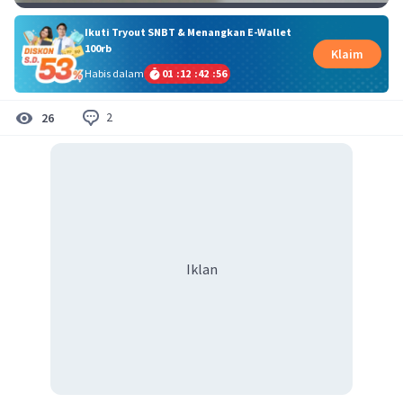
Ikuti Tryout SNBT & Menangkan E-Wallet
100rb
Klaim
Habis dalam
01
:
12
:
42
:
55
2
26
Iklan