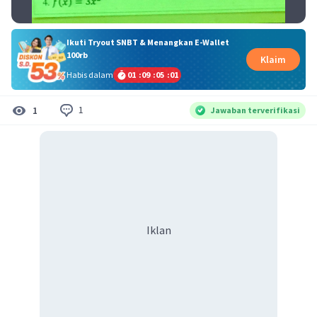
Ikuti Tryout SNBT & Menangkan E-Wallet
100rb
Klaim
Habis dalam
01
:
09
:
05
:
00
1
1
Jawaban terverifikasi
Iklan