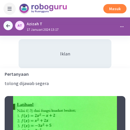
Masuk
Azizah T
17 Januari 2024 13:17
Iklan
Pertanyaan
tolong dijawab segera