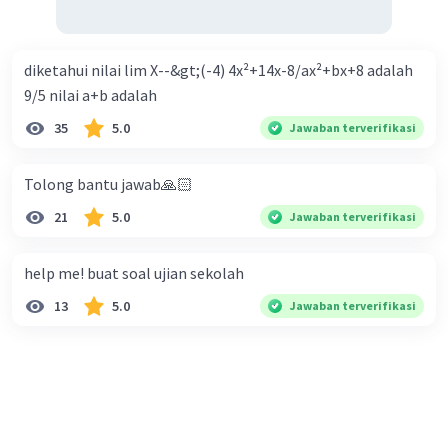
diketahui nilai lim X--&gt;(-4) 4x²+14x-8/ax²+bx+8 adalah
9/5 nilai a+b adalah
35
5.0
Jawaban terverifikasi
Tolong bantu jawab🙏🏻
21
5.0
Jawaban terverifikasi
help me! buat soal ujian sekolah
13
5.0
Jawaban terverifikasi