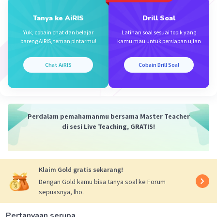
Tanya ke AiRIS
Drill Soal
Yuk, cobain chat dan belajar
Latihan soal sesuai topik yang
bareng AiRIS, teman pintarmu!
kamu mau untuk persiapan ujian
Chat AiRIS
Cobain Drill Soal
Iklan
Perdalam pemahamanmu bersama Master Teacher
di sesi Live Teaching, GRATIS!
Klaim Gold gratis sekarang!
Dengan Gold kamu bisa tanya soal ke Forum
sepuasnya, lho.
Pertanyaan serupa