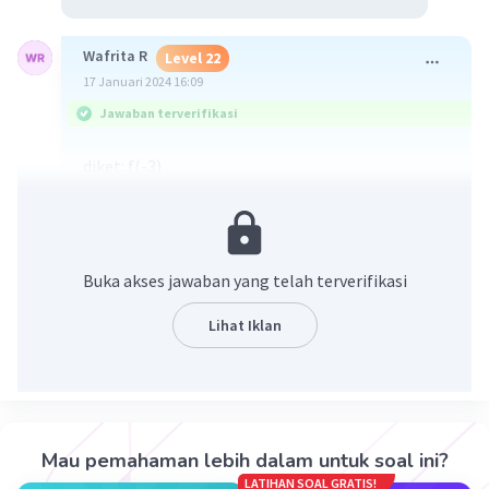
Wafrita R
Level 22
17 Januari 2024 16:09
Jawaban terverifikasi
diket: f(-3)
1.f(x)=2x²-x +2
=2 (-3²)-(-3) +2 =18+3+2 =23
2.f(x) = x²+2x
Buka akses jawaban yang telah terverifikasi
=-3²+2 (-3) =9 + -6 =3
Lihat Iklan
3.f(x) =−3 x ² +5
=-3 (-3)²+5=-27+5=-22
4.f(x)= 3 (-3)² =27
Mau pemahaman lebih dalam untuk soal ini?
·
0.0
(
0
)
Balas
Beri Rating
LATIHAN SOAL GRATIS!