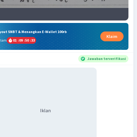
ryout SNBT & Menangkan E-Wallet 100rb
Klaim
alam
01
:
09
:
50
:
32
Jawaban terverifikasi
Iklan