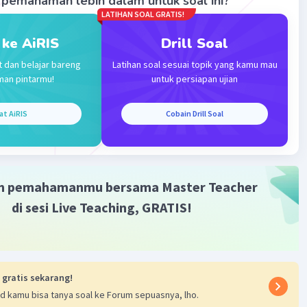
pemahaman lebih dalam untuk soal ini?
LATIHAN SOAL GRATIS!
 ke AiRIS
Drill Soal
t dan belajar bareng
Latihan soal sesuai topik yang kamu mau
man pintarmu!
untuk persiapan ujian
Iklan
at AiRIS
Cobain Drill Soal
m pemahamanmu bersama Master Teacher
di sesi Live Teaching, GRATIS!
 gratis sekarang!
d kamu bisa tanya soal ke Forum sepuasnya, lho.