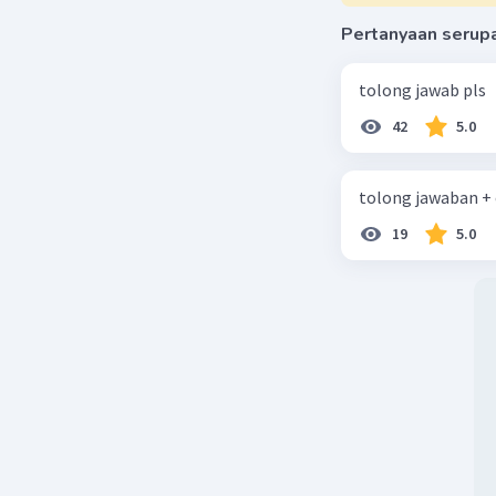
Pertanyaan serup
tolong jawab pls
42
5.0
tolong jawaban +
19
5.0