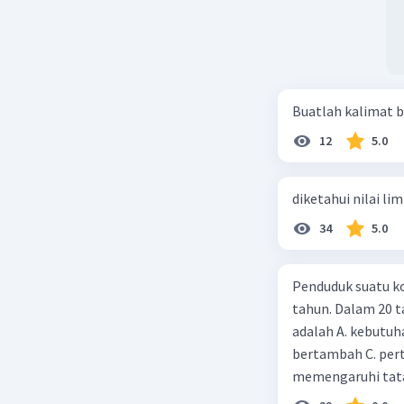
Buatlah kalimat b
12
5.0
diketahui nilai li
34
5.0
Penduduk suatu ko
tahun. Dalam 20 
adalah A. kebutuh
bertambah C. per
memengaruhi tata