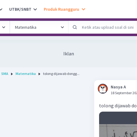
UTBK/SNBT
Produk Ruangguru
Iklan
SMA
Matematika
tolong dijawab dongg...
Nasya A
18 September 20
tolong dijawab d