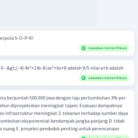
erpola S-O-P-K!
Jawaban terverifikasi
m X--&gt;(-4) 4x²+14x-8/ax²+bx+8 adalah 9/5 nilai a+b adalah
Jawaban terverifikasi
ta berjumlah 500.000 jiwa dengan laju pertumbuhan 3% per
tahun diproyeksikan meningkat tajam. Evaluasi dampaknya
an infrastruktur meningkat 3. tekanan terhadap sumber daya
tumbuhan eksponensial berdampak jangka panjang D. tidak
 ruang E. proyeksi penduduk penting untuk perencanaan