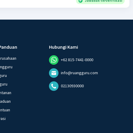
Jawaban terverifikasi
Panduan
Hubungi Kami
erusahaan
+62 815-7441-0000
angguru
info@ruangguru.com
guru
guru
02130930000
ntanan
gaduan
entuan
vasi