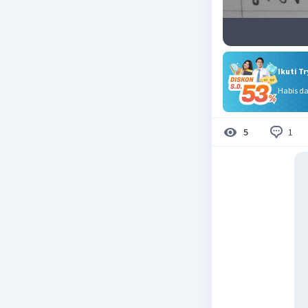
Ikuti T
Habis d
1
5