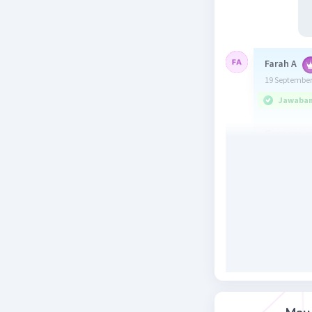
Farah A
19 September
Jawaban 
Cara seper
Beri R