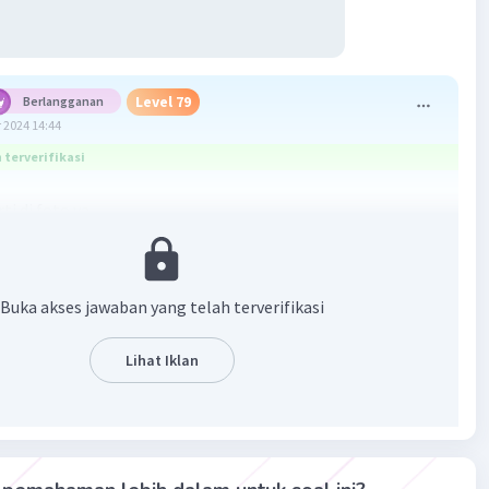
Level 79
Berlangganan
 2024 14:44
terverifikasi
ti di foto ya
Buka akses jawaban yang telah terverifikasi
Lihat Iklan
·
2.0
(
1
)
Balas
ating