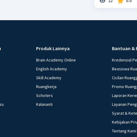
22
0.0
u
Produk Lainnya
Bantuan & 
Brain Academy Online
Kredensial P
English Academy
Beasiswa Ru
Skill Academy
Cicilan Ruang
Ruangkerja
Promo Ruang
Schoters
Laporan Kere
ess
Kalananti
Layanan Pen
Syarat & Ket
Kebijakan Pri
Tentang Kami