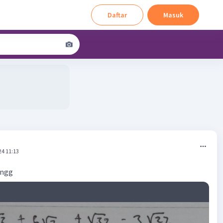
Daftar
Masuk
24 11:13
ongg