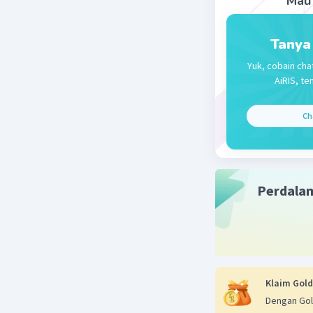
Mau 
Tanya
Yuk, cobain cha
AiRIS, te
Ch
Perdala
Klaim Gold
Dengan Gol