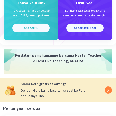
Tanya ke AiRIS
Drill Soal
Yuk, cobain chat dan belajar
Latihan soal sesuai topik yang
bareng AiRIS, teman pintarmu!
kamu mau untuk persiapan ujian
Chat AiRIS
Cobain Drill Soal
Perdalam pemahamanmu bersama Master Teacher
di sesi Live Teaching, GRATIS!
Klaim Gold gratis sekarang!
Dengan Gold kamu bisa tanya soal ke Forum
sepuasnya, lho.
Pertanyaan serupa