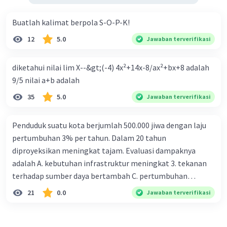
Buatlah kalimat berpola S-O-P-K!
12
5.0
Jawaban terverifikasi
diketahui nilai lim X--&gt;(-4) 4x²+14x-8/ax²+bx+8 adalah
9/5 nilai a+b adalah
35
5.0
Jawaban terverifikasi
Penduduk suatu kota berjumlah 500.000 jiwa dengan laju
pertumbuhan 3% per tahun. Dalam 20 tahun
diproyeksikan meningkat tajam. Evaluasi dampaknya
adalah A. kebutuhan infrastruktur meningkat 3. tekanan
terhadap sumber daya bertambah C. pertumbuhan
eksponensial berdampak jangka panjang D. tidak
21
0.0
Jawaban terverifikasi
memengaruhi tata ruang E. proyeksi penduduk penting
untuk perencanaan