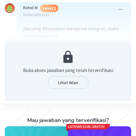
Rahel M
Level 1
03 Mei 2024 13:21
jika yang ditanyakan mengenai integral, maka
pembahasannya :
2
-3/2
f(x) = ∫ (2x
- 5x + 1)
f(x) =
·
1.0
(
1
)
Balas
Beri Rating
Buka akses jawaban yang telah terverifikasi
Lihat Iklan
Iklan
Mau jawaban yang terverifikasi?
LATIHAN SOAL GRATIS!