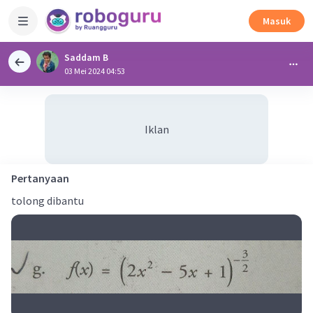
Masuk
Saddam B
03 Mei 2024 04:53
Iklan
Pertanyaan
tolong dibantu