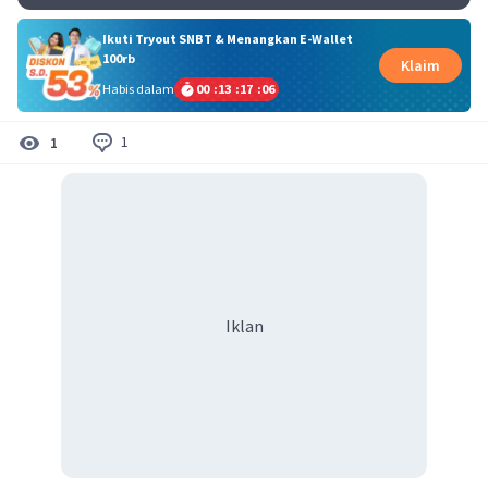
Ikuti Tryout SNBT & Menangkan E-Wallet
100rb
Klaim
Habis dalam
00
:
13
:
17
:
06
1
1
Iklan