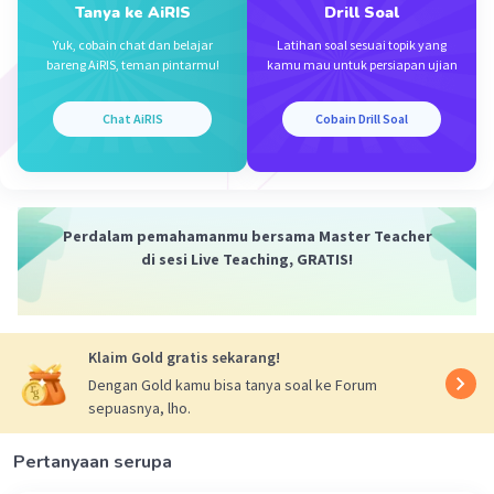
Tanya ke AiRIS
Drill Soal
Yuk, cobain chat dan belajar
Latihan soal sesuai topik yang
bareng AiRIS, teman pintarmu!
kamu mau untuk persiapan ujian
Chat AiRIS
Cobain Drill Soal
Perdalam pemahamanmu bersama Master Teacher
di sesi Live Teaching, GRATIS!
Klaim Gold gratis sekarang!
Dengan Gold kamu bisa tanya soal ke Forum
sepuasnya, lho.
Pertanyaan serupa