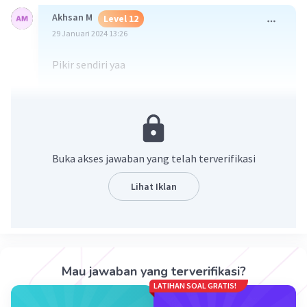
Akhsan M
Level 12
29 Januari 2024 13:26
Pikir sendiri yaa
·
1.0
(
1
)
Balas
Beri Rating
Buka akses jawaban yang telah terverifikasi
Lihat Iklan
Iklan
Mau jawaban yang terverifikasi?
LATIHAN SOAL GRATIS!