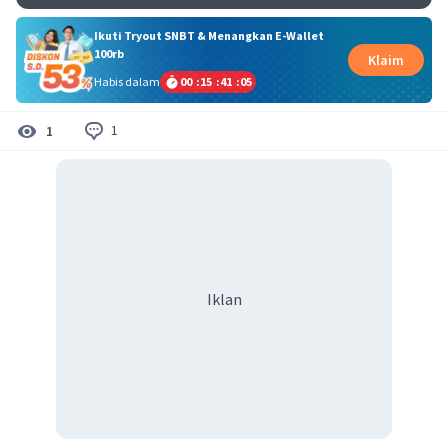
Ikuti Tryout SNBT & Menangkan E-Wallet
100rb
Klaim
Habis dalam
00
:
15
:
41
:
05
1
1
Iklan