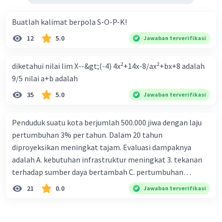
Buatlah kalimat berpola S-O-P-K!
12
5.0
Jawaban terverifikasi
diketahui nilai lim X--&gt;(-4) 4x²+14x-8/ax²+bx+8 adalah
9/5 nilai a+b adalah
35
5.0
Jawaban terverifikasi
Penduduk suatu kota berjumlah 500.000 jiwa dengan laju
pertumbuhan 3% per tahun. Dalam 20 tahun
diproyeksikan meningkat tajam. Evaluasi dampaknya
adalah A. kebutuhan infrastruktur meningkat 3. tekanan
terhadap sumber daya bertambah C. pertumbuhan
eksponensial berdampak jangka panjang D. tidak
21
0.0
Jawaban terverifikasi
memengaruhi tata ruang E. proyeksi penduduk penting
untuk perencanaan