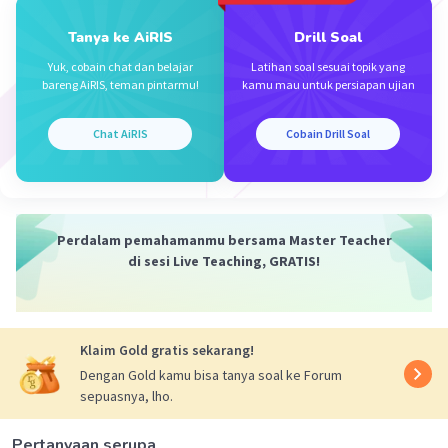
Tanya ke AiRIS
Drill Soal
Yuk, cobain chat dan belajar
Latihan soal sesuai topik yang
bareng AiRIS, teman pintarmu!
kamu mau untuk persiapan ujian
Iklan
Chat AiRIS
Cobain Drill Soal
Perdalam pemahamanmu bersama Master Teacher
di sesi Live Teaching, GRATIS!
Klaim Gold gratis sekarang!
Dengan Gold kamu bisa tanya soal ke Forum
sepuasnya, lho.
Pertanyaan serupa