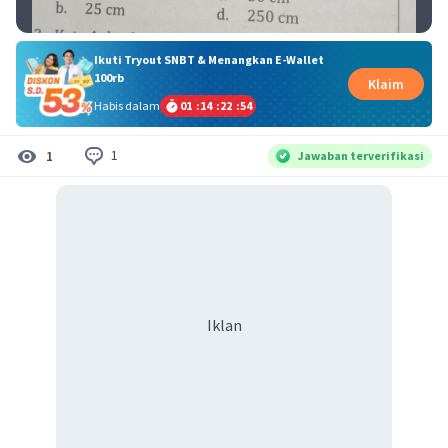
Ikuti Tryout SNBT & Menangkan E-Wallet
100rb
Klaim
Habis dalam
01
:
14
:
22
:
54
1
1
Jawaban terverifikasi
Iklan