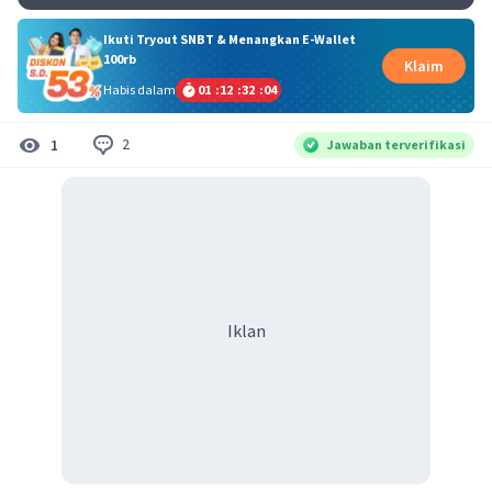
Ikuti Tryout SNBT & Menangkan E-Wallet
100rb
Klaim
Habis dalam
01
:
12
:
32
:
04
2
1
Jawaban terverifikasi
Iklan