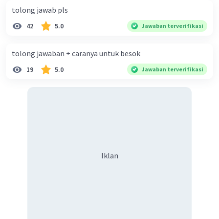
yang mendorong seseorang untuk
tolong jawab pls
melakukan kejahatan
phising
, seperti
42
5.0
Jawaban terverifikasi
motif ekonomi, balas dendam, atau
keinginan untuk mendapatkan kekuasaan.
tolong jawaban + caranya untuk besok
19
5.0
Jawaban terverifikasi
·
0.0
(
0
)
Balas
Beri Rating
Rendi R
Community
Level 100
23 Oktober 2024 22:53
Jawaban terverifikasi
Iklan
Iklan
Objek kajian sosiologi yang dapat digunakan
untuk menganalisis fenomena kejahatan
phishing
seperti yang dijelaskan dalam gambar
adalah
penyimpangan sosial
dan
perilaku
kolektif
dalam masyarakat digital.