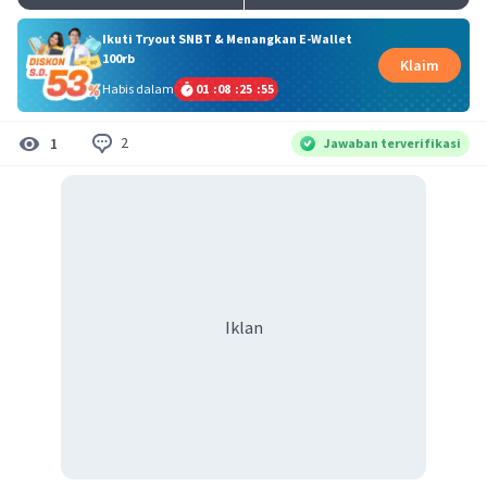
Ikuti Tryout SNBT & Menangkan E-Wallet
100rb
Klaim
Habis dalam
01
:
08
:
25
:
54
2
1
Jawaban terverifikasi
Iklan