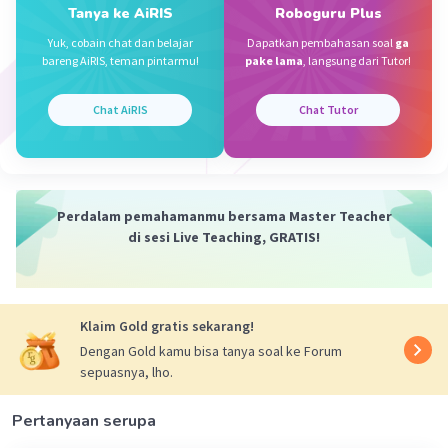
Tanya ke AiRIS
Roboguru Plus
Total luas tanah - Luas tanah untuk rumah - Luas tanah
untuk kolam renang = 3 hektar - 2,76 hektar = 0,24 hektar
Yuk, cobain chat dan belajar
Dapatkan pembahasan soal
ga
bareng AiRIS, teman pintarmu!
pake lama
, langsung dari Tutor!
Jadi, luas tanah untuk lahan parkir adalah 0,24 hektar.
Chat AiRIS
Chat Tutor
Kesimpulan:
Berdasarkan perhitungan di atas, jawaban yang benar
adalah A. 0,24 hektar.
·
0.0
(
0
)
Balas
Beri Rating
Perdalam pemahamanmu bersama Master Teacher
di sesi Live Teaching, GRATIS!
Huda
Level 100
20 Juli 2024 09:00
Klaim Gold gratis sekarang!
Jawabannya=A.0,24 hektar
Dengan Gold kamu bisa tanya soal ke Forum
sepuasnya, lho.
Iklan
·
0.0
(
0
)
Balas
Beri Rating
Pertanyaan serupa