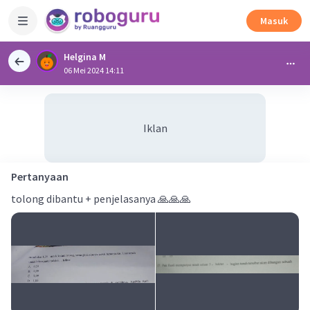
Masuk
Helgina M
06 Mei 2024 14:11
Iklan
Pertanyaan
tolong dibantu + penjelasanya 🙏🙏🙏