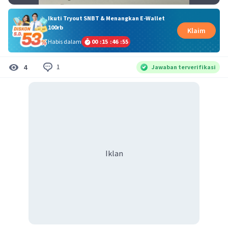
Ikuti Tryout SNBT & Menangkan E-Wallet
100rb
Klaim
Habis dalam
00
:
15
:
46
:
54
1
4
Jawaban terverifikasi
Iklan