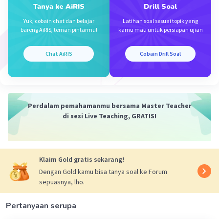
Tanya ke AiRIS
Drill Soal
Yuk, cobain chat dan belajar
Latihan soal sesuai topik yang
bareng AiRIS, teman pintarmu!
kamu mau untuk persiapan ujian
Chat AiRIS
Cobain Drill Soal
Perdalam pemahamanmu bersama Master Teacher
di sesi Live Teaching, GRATIS!
Klaim Gold gratis sekarang!
Dengan Gold kamu bisa tanya soal ke Forum
sepuasnya, lho.
Pertanyaan serupa