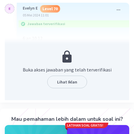
Evelyn E
Level 70
05 Mei 2024 11:01
Jawaban terverifikasi
6:a= 10:12
a= 72:10
a= 7,2 cm
·
0.0
(
0
)
Balas
Beri Rating
Buka akses jawaban yang telah terverifikasi
Lihat Iklan
Iklan
Mau pemahaman lebih dalam untuk soal ini?
LATIHAN SOAL GRATIS!