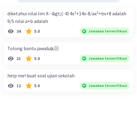
diketahui nilai lim X--&gt;(-4) 4x²+14x-8/ax²+bx+8 adalah
9/5 nilai a+b adalah
34
5.0
Jawaban terverifikasi
Tolong bantu jawab🙏🏻
21
5.0
Jawaban terverifikasi
help me! buat soal ujian sekolah
12
5.0
Jawaban terverifikasi