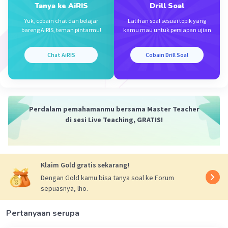
Tanya ke AiRIS
Drill Soal
Yuk, cobain chat dan belajar
Latihan soal sesuai topik yang
bareng AiRIS, teman pintarmu!
kamu mau untuk persiapan ujian
Chat AiRIS
Cobain Drill Soal
Perdalam pemahamanmu bersama Master Teacher
di sesi Live Teaching, GRATIS!
Klaim Gold gratis sekarang!
Dengan Gold kamu bisa tanya soal ke Forum
sepuasnya, lho.
Pertanyaan serupa