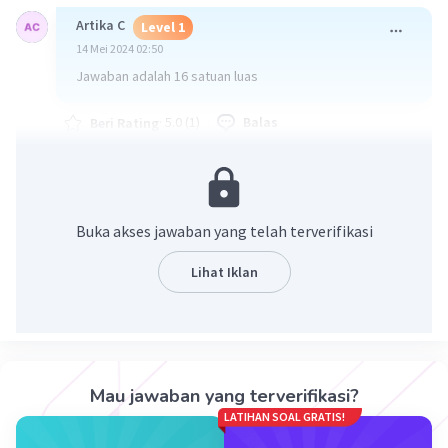
Artika C
Level 1
14 Mei 2024 02:50
Jawaban adalah 16 satuan luas
·
5.0
(
1
)
Balas
Beri Rating
Buka akses jawaban yang telah terverifikasi
Lihat Iklan
Iklan
Mau jawaban yang terverifikasi?
LATIHAN SOAL GRATIS!