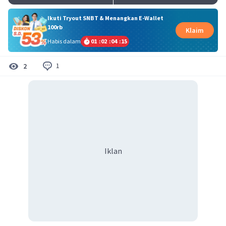
Ikuti Tryout SNBT & Menangkan E-Wallet
100rb
Klaim
Habis dalam
01
:
02
:
04
:
14
1
2
Iklan