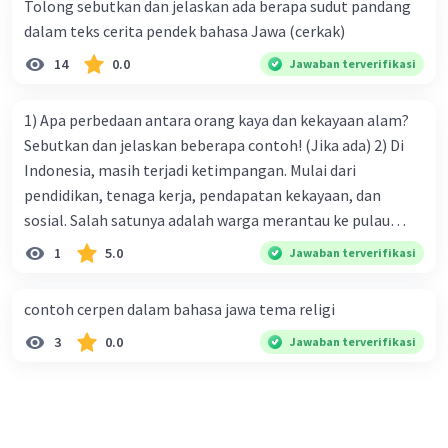
Tolong sebutkan dan jelaskan ada berapa sudut pandang
agar Budi bisa tahu pada angka berapa UD Maju Jaya dalam
dalam teks cerita pendek bahasa Jawa (cerkak)
keadaan tidak untung dan tidak rugi? 2) Dan jika Budi
sebagai pemilik menginginkan untung sebesar Rp
14
0.0
Jawaban terverifikasi
50.000.000,- berapa unit kah produk yang harus dijual?
minta tolong yaa kak🙏🏻🙏🏻
1) Apa perbedaan antara orang kaya dan kekayaan alam?
Sebutkan dan jelaskan beberapa contoh! (Jika ada) 2) Di
Indonesia, masih terjadi ketimpangan. Mulai dari
pendidikan, tenaga kerja, pendapatan kekayaan, dan
sosial. Salah satunya adalah warga merantau ke pulau
Jawa dibandingkan seluruh wilayah Indonesia. Sehingga
1
5.0
Jawaban terverifikasi
banyak masalahan kompleks yang bisa menyebabkan
warga stres, marah, konflik, dll. Selain itu, warga selalu
contoh cerpen dalam bahasa jawa tema religi
buang sampah sembarangan. Mulai dari got, sungai,
3
0.0
Jawaban terverifikasi
danau, laut, dll. Padahal Indonesia memiliki keindahan
alam yang sangat menakjubkan bagi dunia. Tapi semuanya
berubah, akibat warga yang merusak alamnya.
Berdasarkan penjelasan diatas, apa saja : • Penyebab
ketimpangan lain selain di Jawa? • Penyebab otonomi