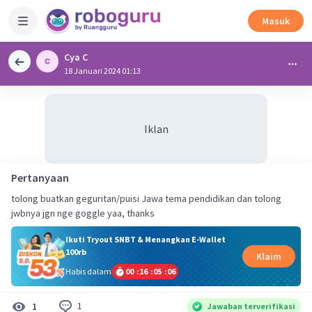
Masuk
Cya C
18 Januari 2024 01:13
Iklan
Pertanyaan
tolong buatkan geguritan/puisi Jawa tema pendidikan dan tolong
jwbnya jgn nge goggle yaa, thanks
Ikuti Tryout SNBT & Menangkan E-Wallet
100rb
Klaim
Habis dalam
00
:
16
:
05
:
06
1
1
Jawaban terverifikasi