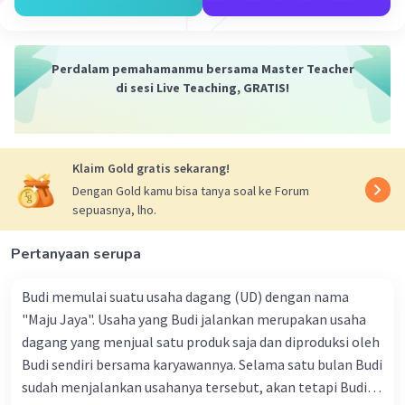
Mugi ilmu pangestu ing atimu
Geguritan iki tansah menyang guru
Perdalam pemahamanmu bersama Master Teacher
·
0.0
(
0
)
Balas
Beri Rating
di sesi Live Teaching, GRATIS!
Cya C
Level 1
25 Januari 2024 00:11
kak ada bahasa Indonesia nya tidak?
Klaim Gold gratis sekarang!
Dengan Gold kamu bisa tanya soal ke Forum
sepuasnya, lho.
Pertanyaan serupa
Budi memulai suatu usaha dagang (UD) dengan nama
"Maju Jaya". Usaha yang Budi jalankan merupakan usaha
Iklan
dagang yang menjual satu produk saja dan diproduksi oleh
Budi sendiri bersama karyawannya. Selama satu bulan Budi
sudah menjalankan usahanya tersebut, akan tetapi Budi