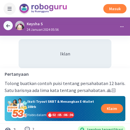
Masuk
Keysha S
24 Januari 2024 05:56
Iklan
Pertanyaan
Tolong buatkan contoh puisi tentang persahabatan 12 baris.
Satu barisnya ada lima kata tentang persahabatan. 🙏🏻
Ikuti Tryout SNBT & Menangkan E-Wallet
100rb
Klaim
Habis dalam
02
:
05
:
06
:
36
2
2
Jawaban terverifikasi