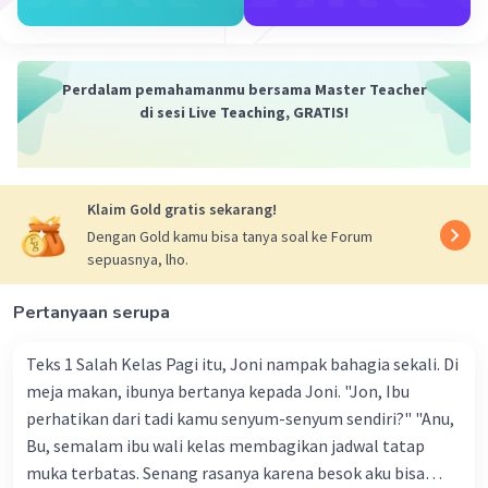
I P
Level 2
Perdalam pemahamanmu bersama Master Teacher
24 Januari 2024 06:15
di sesi Live Teaching, GRATIS!
Tentu! Berikut adalah contoh puisi tentang persahabatan
dengan 12 baris, di mana setiap baris terdiri dari lima
kata tentang persahabatan:
Iklan
Klaim Gold gratis sekarang!
Di setiap langkah kita bersama
Dengan Gold kamu bisa tanya soal ke Forum
Senyummu menyinari hari-hari kelam
sepuasnya, lho.
Tawa kita mengusir kesedihan
Dalam pelukanmu, aku merasa aman
Pertanyaan serupa
Kita berbagi cerita dan rahasia
Takdir membawa kita bersama selamanya
Teks 1 Salah Kelas Pagi itu, Joni nampak bahagia sekali. Di
Seperti bintang yang tak pernah pudar
meja makan, ibunya bertanya kepada Joni. "Jon, Ibu
Persahabatan kita tak tergantikan
perhatikan dari tadi kamu senyum-senyum sendiri?" "Anu,
Bu, semalam ibu wali kelas membagikan jadwal tatap
Dalam suka dan duka, kita bersama
Tak ada jarak yang memisahkan
muka terbatas. Senang rasanya karena besok aku bisa