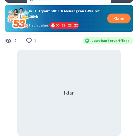
Ikuti Tryout SNBT & Menangkan E-Wallet
100rb
Klaim
Habis dalam
00
:
22
:
22
:
21
1
2
Jawaban terverifikasi
Iklan