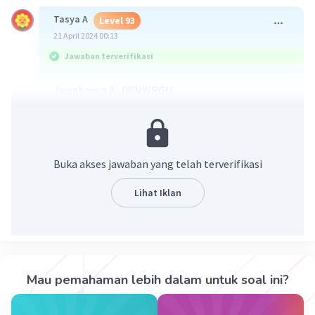
Tasya A
Level 93
21 April 2024 00:13
Jawaban terverifikasi
Jawabanya A. JWNWRGU
Buka akses jawaban yang telah terverifikasi
Lihat Iklan
·
0.0
(
0
)
Balas
Beri Rating
Mau pemahaman lebih dalam untuk soal ini?