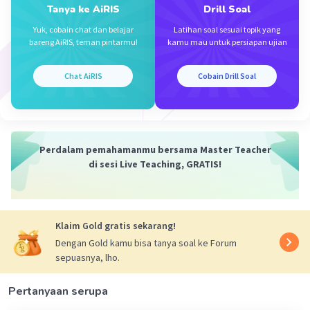
Tanya ke AiRIS
Drill Soal
Perhatikan koefisien reaksi kesetimbangan tsb
Yuk, cobain chat dan belajar
Latihan soal sesuai topik yang
bareng AiRIS, teman pintarmu!
kamu mau untuk persiapan ujian
B yg bereaksi: 1/1 × 2 = 2 mol
C dan D yg terbentuk: 1/1 × 2 = 2 mol
Chat AiRIS
Cobain Drill Soal
Kondisi setimbang: (vol. = 5 L)
[A] = 4/5 M
[B] = (9 - 2)/5 = 7/5 M
[C] = 2/5 M
Perdalam pemahamanmu bersama Master Teacher
[D] = 2/5 M
di sesi Live Teaching, GRATIS!
Kc = [C].[D]/{[A].[B]}
= (2/5. 2/5)/(4/5. 7/5)
Klaim Gold gratis sekarang!
= 1/7
Dengan Gold kamu bisa tanya soal ke Forum
sepuasnya, lho.
Pertanyaan serupa