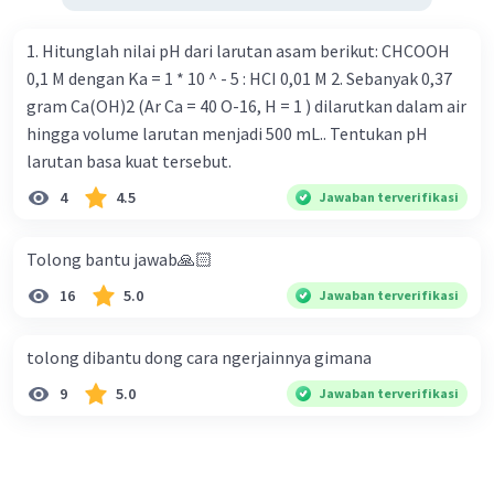
1. Hitunglah nilai pH dari larutan asam berikut: CHCOOH
0,1 M dengan Ka = 1 * 10 ^ - 5 : HCI 0,01 M 2. Sebanyak 0,37
gram Ca(OH)2 (Ar Ca = 40 O-16, H = 1 ) dilarutkan dalam air
hingga volume larutan menjadi 500 mL.. Tentukan pH
larutan basa kuat tersebut.
4
4.5
Jawaban terverifikasi
Tolong bantu jawab🙏🏻
16
5.0
Jawaban terverifikasi
tolong dibantu dong cara ngerjainnya gimana
9
5.0
Jawaban terverifikasi