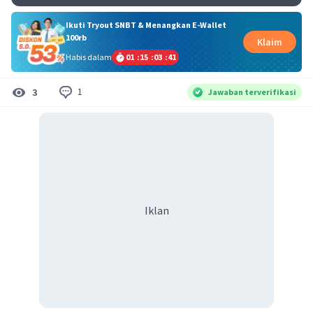
Ikuti Tryout SNBT & Menangkan E-Wallet
100rb
Klaim
Habis dalam
01
:
15
:
03
:
41
1
3
Jawaban terverifikasi
Iklan