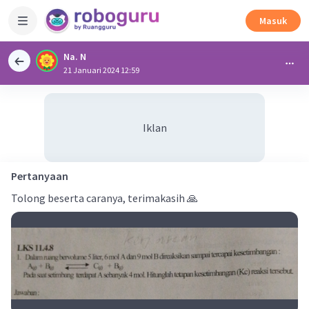
Masuk
Na. N
21 Januari 2024 12:59
Iklan
Pertanyaan
Tolong beserta caranya, terimakasih 🙏