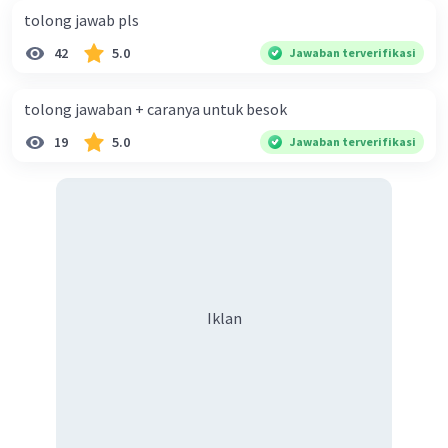
tolong jawab pls
·
5.0
(
1
)
Balas
Beri Rating
42
5.0
Jawaban terverifikasi
tolong jawaban + caranya untuk besok
19
5.0
Jawaban terverifikasi
Iklan
Iklan