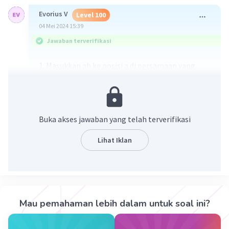
Evorius V
Level 100
04 Mei 2024 15:39
Jawaban terverifikasi
1. Masukkan ab ke posisi a di persamaan yang
diberikan
2. samakan penyebut ab dengan b
Buka akses jawaban yang telah terverifikasi
Lihat Iklan
·
5.0
(
1
)
Balas
Beri Rating
Mau pemahaman lebih dalam untuk soal ini?
Aldebaran A
Level 100