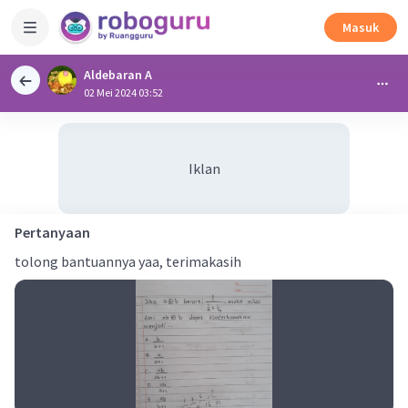
Masuk
Aldebaran A
02 Mei 2024 03:52
Iklan
Pertanyaan
tolong bantuannya yaa, terimakasih