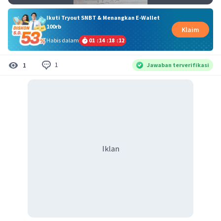
Ikuti Tryout SNBT & Menangkan E-Wallet
100rb
Klaim
Habis dalam
01
:
14
:
18
:
11
1
1
Jawaban terverifikasi
Iklan