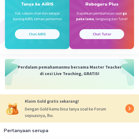
04 Mei 2024 15:46
Tanya ke AiRIS
Roboguru Plus
terimakasih evorius
Yuk, cobain chat dan belajar
Dapatkan pembahasan soal
ga
bareng AiRIS, teman pintarmu!
pake lama
, langsung dari Tutor!
Chat AiRIS
Chat Tutor
Perdalam pemahamanmu bersama Master Teacher
Iklan
di sesi Live Teaching, GRATIS!
Klaim Gold gratis sekarang!
Dengan Gold kamu bisa tanya soal ke Forum
sepuasnya, lho.
Pertanyaan serupa