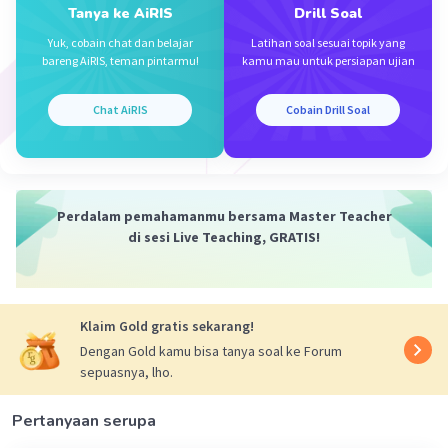
Tanya ke AiRIS
Drill Soal
jadi nilai dari Cos A adalah 1/2 (A)
Yuk, cobain chat dan belajar
Latihan soal sesuai topik yang
bareng AiRIS, teman pintarmu!
kamu mau untuk persiapan ujian
Chat AiRIS
Cobain Drill Soal
·
5.0
(
2
)
Balas
Beri Rating
S. Amamah
Master Teacher
Mahasiswa/Alumni Universitas Negeri Malang
Perdalam pemahamanmu bersama Master Teacher
21 November 2023 06:32
di sesi Live Teaching, GRATIS!
Jawaban terverifikasi
Iklan
Jawaban: a. 1/2
Klaim Gold gratis sekarang!
ingat!
Dengan Gold kamu bisa tanya soal ke Forum
cos x = sisi samping sudut x / sisi miring
sepuasnya, lho.
menentukan panjang sisi miring:
Pertanyaan serupa
2
2
c = √(CB
+ AC
)