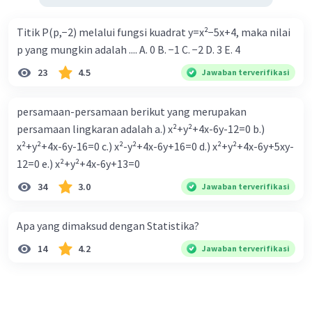
Titik P(p,−2) melalui fungsi kuadrat y=x²−5x+4, maka nilai
p yang mungkin adalah .... A. 0 B. −1 C. −2 D. 3 E. 4
23
4.5
Jawaban terverifikasi
persamaan-persamaan berikut yang merupakan
persamaan lingkaran adalah a.) x²+y²+4x-6y-12=0 b.)
x²+y²+4x-6y-16=0 c.) x²-y²+4x-6y+16=0 d.) x²+y²+4x-6y+5xy-
12=0 e.) x²+y²+4x-6y+13=0
34
3.0
Jawaban terverifikasi
Apa yang dimaksud dengan Statistika?
14
4.2
Jawaban terverifikasi