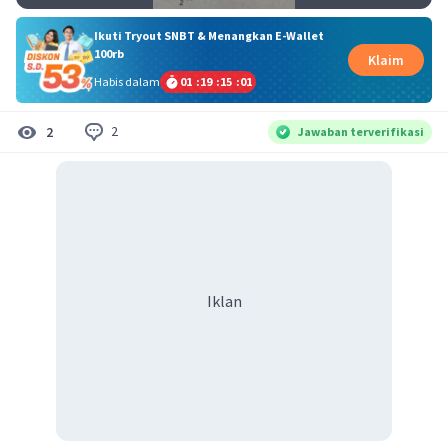
Ikuti Tryout SNBT & Menangkan E-Wallet
100rb
Klaim
Habis dalam
01
:
19
:
15
:
01
2
2
Jawaban terverifikasi
Iklan