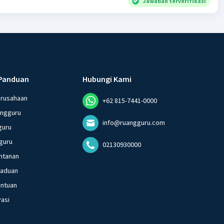
Jawaban terverifikasi
Panduan
Hubungi Kami
erusahaan
+62 815-7441-0000
angguru
info@ruangguru.com
guru
guru
02130930000
ntanan
gaduan
entuan
vasi