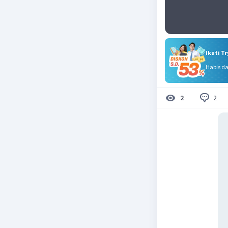
Ikuti T
Habis d
2
2