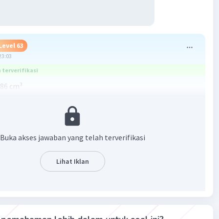
Level 63
23:03
terverifikasi
786 cm³
mas= tinggi balok= 12 cm
 Lebar
 cm²/12cm
Buka akses jawaban yang telah terverifikasi
4 cm
Lihat Iklan
= Jumlah luas sisi tegak + L A
10)/2) + 8²
 + 64
 64√1
 ------> c