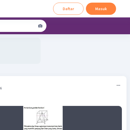
Daftar
Masuk
26