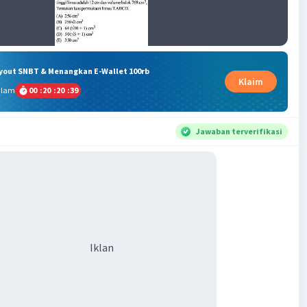
ryout SNBT & Menangkan E-Wallet 100rb
Klaim
alam
00
:
20
:
20
:
38
Jawaban terverifikasi
Iklan