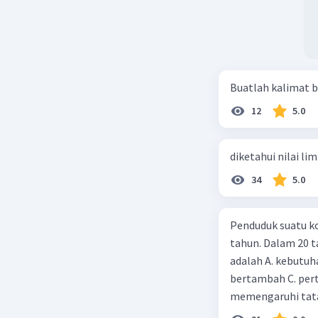
Buatlah kalimat b
12
5.0
diketahui nilai li
34
5.0
Penduduk suatu ko
tahun. Dalam 20 
adalah A. kebutuh
bertambah C. per
memengaruhi tata