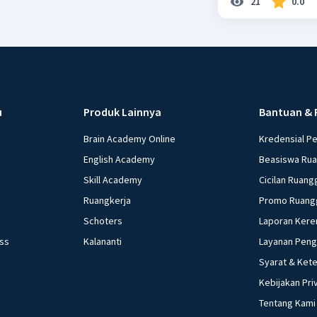
21
0.0
u
Produk Lainnya
Bantuan & 
Brain Academy Online
Kredensial P
English Academy
Beasiswa Ru
Skill Academy
Cicilan Ruang
Ruangkerja
Promo Ruang
Schoters
Laporan Kere
ess
Kalananti
Layanan Pen
Syarat & Ket
Kebijakan Pri
Tentang Kami