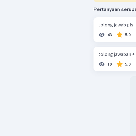
Pertanyaan serup
tolong jawab pls
43
5.0
tolong jawaban +
19
5.0