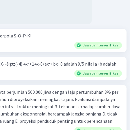
erpola S-O-P-K!
Jawaban terverifikasi
m X--&gt;(-4) 4x²+14x-8/ax²+bx+8 adalah 9/5 nilai a+b adalah
Jawaban terverifikasi
ta berjumlah 500.000 jiwa dengan laju pertumbuhan 3% per
tahun diproyeksikan meningkat tajam. Evaluasi dampaknya
an infrastruktur meningkat 3. tekanan terhadap sumber daya
tumbuhan eksponensial berdampak jangka panjang D. tidak
 ruang E. proyeksi penduduk penting untuk perencanaan