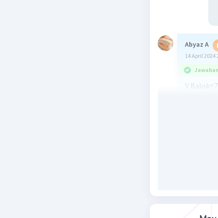
Abyaz A
14 April 2024 
Jawaban 
V Balok=
Tinggi Li
Panjang =
LA = 786
= 64 cm²
P=L = √6
=8 cm
L P Limas 
= 4•((8•4√
= 16•4√10
= 64√10 +
=64(√10+1)