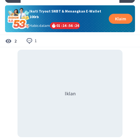
Ikuti Tryout SNBT & Menangkan E-Wallet
100rb
Klaim
Habis dalam
01
:
14
:
56
:
24
1
2
Iklan