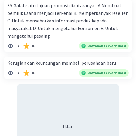
Total biaya yang dikeluarkan dapat dihitung
35. Salah satu tujuan promosi diantaranya... A Membuat
dengan cara:
pemilik usaha menjadi terkenal B. Memperbanyak reseller
Total biaya = Biaya tetap + (Biaya variabel x
C. Untuk menyebarkan informasi produk kepada
Jumlah penjualan)
masyarakat D. Untuk mengetahui konsumen E. Untuk
Total biaya = 500.000 + (1.500.000 x 200)
mengetahui pesaing
Total biaya = 500.000 + 300.000.000
3
0.0
Jawaban terverifikasi
Total biaya = 300.500.000
Keuntungan dapat dihitung dengan cara:
Keuntungan = Total pendapatan - Total biaya
Kerugian dan keuntungan membeli perusahaan baru
Keuntungan = 2.000.000 - 300.500.000
3
0.0
Jawaban terverifikasi
Keuntungan = -298.500.000
Dari hasil perhitungan di atas, dapat disimpulkan
bahwa usaha tersebut mengalami kerugian
sebesar Rp 298.500.000.
·
5.0
(
1
)
Balas
Beri Rating
Iklan