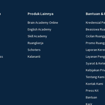
u
Produk Lainnya
Bantuan & 
Brain Academy Online
Kredensial P
English Academy
Beasiswa Ru
Skill Academy
Cicilan Ruang
Ruangkerja
Promo Ruang
Schoters
Laporan Kere
ess
Kalananti
Layanan Pen
Syarat & Ket
Kebijakan Pri
Tentang Kami
Kontak Kami
Press Kit
Bantuan
Karir