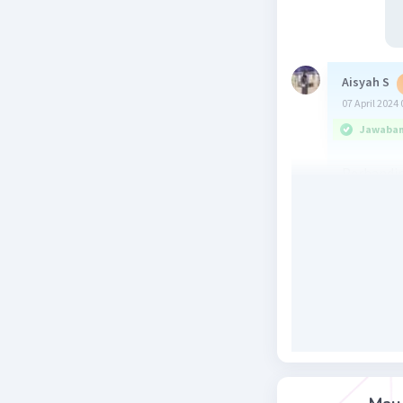
Aisyah S
07 April 2024 
Jawaban 
Perbandin
15:20
dari sini 
diperoleh 
Jadi jawa
Beri R