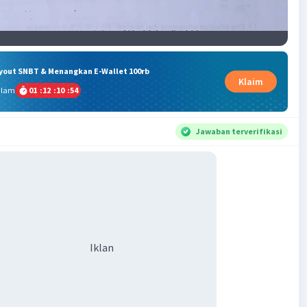
ryout SNBT & Menangkan E-Wallet 100rb
Klaim
alam
01
:
12
:
10
:
53
Jawaban terverifikasi
Iklan