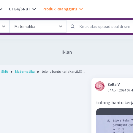
UTBK/SNBT
Produk Ruangguru
Iklan
SMA
Matematika
tolong bantu kerjakan🙏🏻...
Zella V
07 April 2024 07:
tolong bantu ker