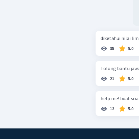
diketahui nilai li
35
5.0
Tolong bantu jaw
21
5.0
help me! buat soal
13
5.0