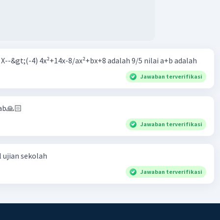
m X--&gt;(-4) 4x²+14x-8/ax²+bx+8 adalah 9/5 nilai a+b adalah
Jawaban terverifikasi
ab🙏🏻
Jawaban terverifikasi
 ujian sekolah
Jawaban terverifikasi