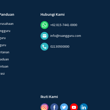
Panduan
Hubungi Kami
erusahaan
+62 815-7441-0000
angguru
info@ruangguru.com
guru
guru
02130930000
ntanan
gaduan
entuan
vasi
Ikuti Kami