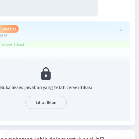
Level 22
09:55
terverifikasi
gan laki laki : perempuan adalah
dapat kita sederhanakan yaitu dibagi dengan 5
hasil = 3:4
Buka akses jawaban yang telah terverifikasi
bannya adalah
B
Lihat Iklan
·
5.0
(
1
)
Balas
ating