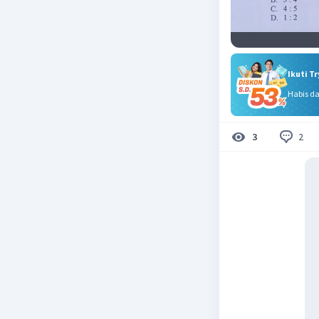
Ikuti T
Habis d
2
3