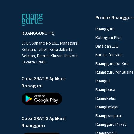
Produk Ruanggur
Ruangguru
RUANGGURU HQ
Roboguru Plus
Jl. Dr. Saharjo No.161, Manggarai
Dafa dan Lulu
Selatan, Tebet, Kota Jakarta
Kursus for Kids
Selatan, Daerah Khusus Ibukota
Jakarta 12860
Ruangguru for Kids
Ruangguru for Busin
Coba GRATIS Aplikasi
Ruanguji
Roboguru
Ruangbaca
Ruangkelas
Ruangbelajar
Ruangpengajar
Coba GRATIS Aplikasi
Ruangguru Privat
Ruangguru
Ruangpeduli