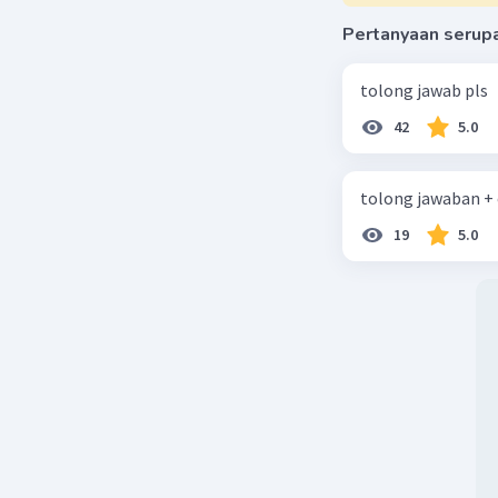
Pertanyaan serup
tolong jawab pls
42
5.0
tolong jawaban +
19
5.0