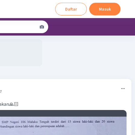
Daftar
Masuk
47
jakan🙏🏻