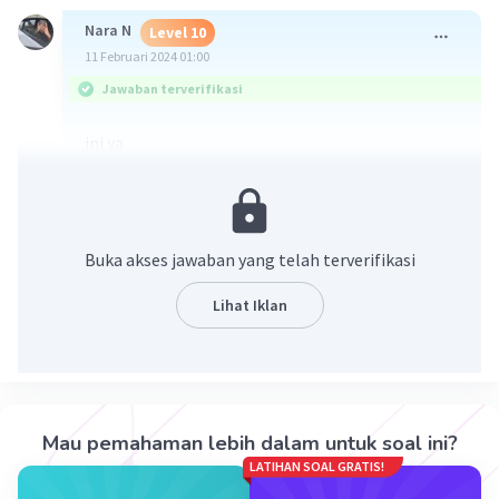
Nara N
Level 10
11 Februari 2024 01:00
Jawaban terverifikasi
ini ya
Buka akses jawaban yang telah terverifikasi
Lihat Iklan
·
0.0
(
0
)
Balas
Beri Rating
Mau pemahaman lebih dalam untuk soal ini?
Edria F
Level 54
LATIHAN SOAL GRATIS!
24 Juni 2024 16:06