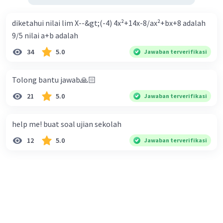
diketahui nilai lim X--&gt;(-4) 4x²+14x-8/ax²+bx+8 adalah
9/5 nilai a+b adalah
34
5.0
Jawaban terverifikasi
Tolong bantu jawab🙏🏻
21
5.0
Jawaban terverifikasi
help me! buat soal ujian sekolah
12
5.0
Jawaban terverifikasi