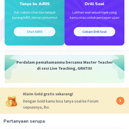
Tanya ke AiRIS
Drill Soal
Di bawah ini ya 👇
Yuk, cobain chat dan belajar
Latihan soal sesuai topik yang
Iklan
bareng AiRIS, teman pintarmu!
kamu mau untuk persiapan ujian
Chat AiRIS
Cobain Drill Soal
Perdalam pemahamanmu bersama Master Teacher
di sesi Live Teaching, GRATIS!
·
0.0
(
0
)
Balas
Beri Rating
Klaim Gold gratis sekarang!
Dengan Gold kamu bisa tanya soal ke Forum
sepuasnya, lho.
Pertanyaan serupa