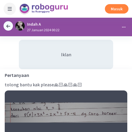
Masuk
Indah A
27 Januari 2024 00:22
Iklan
Pertanyaan
tolong bantu kak please🙏🏻🙏🏻🙏🏻