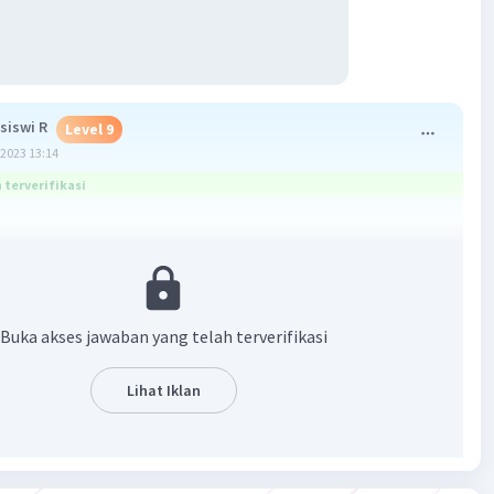
siswi R
Level 9
2023 13:14
terverifikasi
ASI KUALIFIKASI KUALIFIKASI
I
TIF KUANTITATIF KUANTITATIF
Buka akses jawaban yang telah terverifikasi
F
Lihat Iklan
ya B
·
5.0
(
1
)
Balas
ating