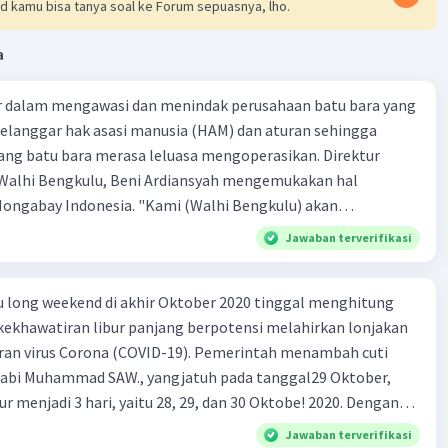
d kamu bisa tanya soal ke Forum sepuasnya, lho.
F (B)
a
·
5.0
(
1
)
Balas
ating
ir dalam mengawasi dan menindak perusahaan batu bara yang
siswasiswi R
Level 9
melanggar hak asasi manusia (HAM) dan aturan sehingga
sember 2023 02:58
ng batu bara merasa leluasa mengoperasikan. Direktur
a biar hurufnya ky gtu gmn
 Walhi Bengkulu, Beni Ardiansyah mengemukakan hal
Mongabay Indonesia. "Kami (Walhi Bengkulu) akan
 dalam hal ini pemerintah daerah, melalui jalur hukum. lni
Jawaban terverifikasi
kukan. Tidak terlihat itikad pemerintah daerah untuk
indungi termasuk memulihkan hak asasi manusia,
u long weekend di akhir Oktober 2020 tinggal menghitung
as lingkungan hidup, dan menegakkan aturan terhadap
t kekhawatiran libur panjang berpotensi melahirkan lonjakan
hidup," kata Bi:mi, Senin (8/05/2017). Kerusakan
aran virus Corona (COVID-19). Pemerintah menambah cuti
akibat limbah batu bara di sepanjang DAS Air Bengkulu
abi Muhammad SAW., yangjatuh pada tanggal29 Oktober,
ntai di Kota Bengkulu dan Bengkulu Tengah yang terjadi sejak
ur menjadi 3 hari, yaitu 28, 29, dan 30 Oktobe! 2020. Dengan
ni adalah nyata dan bukan kasat mata. Kendati demikian,
ur pada Rabu, Kamis, dan Jumat. Kebijakan cuti bersama ini
h tidak pernah berupaya menemukan perusahaan tambang
Jawaban terverifikasi