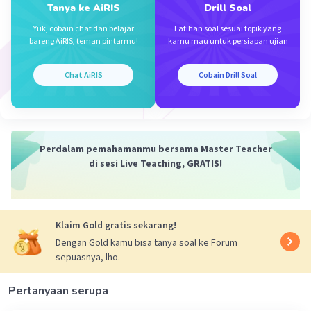
Tanya ke AiRIS
Drill Soal
Yuk, cobain chat dan belajar
Latihan soal sesuai topik yang
bareng AiRIS, teman pintarmu!
kamu mau untuk persiapan ujian
Chat AiRIS
Cobain Drill Soal
Perdalam pemahamanmu bersama Master Teacher
di sesi Live Teaching, GRATIS!
Klaim Gold gratis sekarang!
Dengan Gold kamu bisa tanya soal ke Forum
sepuasnya, lho.
Pertanyaan serupa