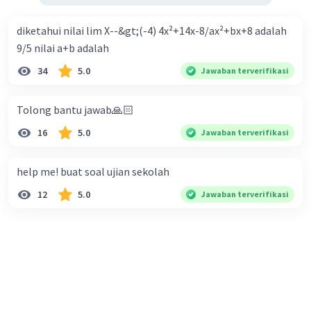
diketahui nilai lim X--&gt;(-4) 4x²+14x-8/ax²+bx+8 adalah
9/5 nilai a+b adalah
34
5.0
Jawaban terverifikasi
Tolong bantu jawab🙏🏻
16
5.0
Jawaban terverifikasi
help me! buat soal ujian sekolah
12
5.0
Jawaban terverifikasi