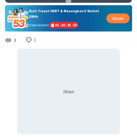
Ikuti Tryout SNBT & Menangkan E-Wallet
100rb
Klaim
Habis dalam
01
:
16
:
35
:
55
1
1
Iklan