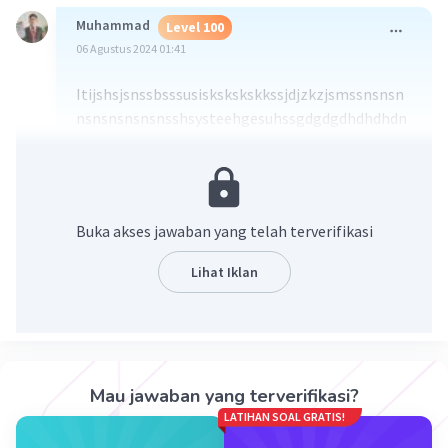
Muhammad
Level 100
06 Agustus 2024 01:41
Itijshsjsnssbsssusiskskskskkssjdjzkzjsmssnsnsn
nsnsnsnsnsnsshsysteehgesuhssgdgdgdhdhdhdn
xnxncnccnccnxgfxfhthth
ttuttififfocociruxkdidiosoxlxiueuddidod
J3jk4kkjj
odidld
Buka akses jawaban yang telah terverifikasi
Lihat Iklan
·
0.0
(
0
)
Balas
Beri Rating
Mau jawaban yang terverifikasi?
LATIHAN SOAL GRATIS!
Iklan