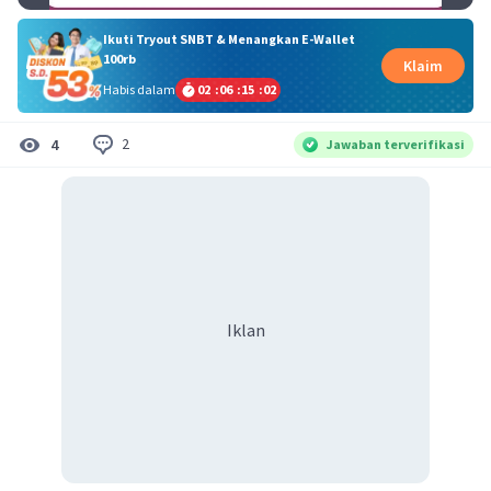
Ikuti Tryout SNBT & Menangkan E-Wallet
100rb
Klaim
Habis dalam
02
:
06
:
15
:
02
2
4
Jawaban terverifikasi
Iklan