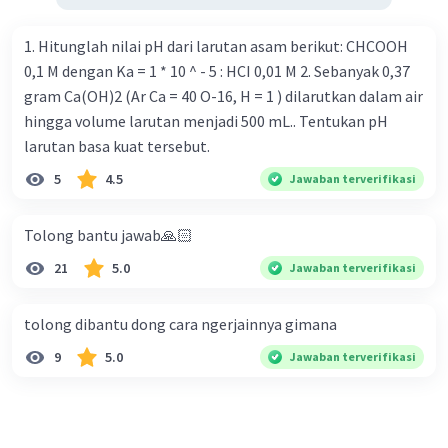
kuat
1. Hitunglah nilai pH dari larutan asam berikut: CHCOOH
Titrat (larutan sampel pada labu
erlenmeyer) → asam kuat
0,1 M dengan Ka = 1 * 10 ^ - 5 : HCI 0,01 M 2. Sebanyak 0,37
gram Ca(OH)2 (Ar Ca = 40 O-16, H = 1 ) dilarutkan dalam air
hingga volume larutan menjadi 500 mL.. Tentukan pH
Dalam titrasi asam kuat, asam sulfat (H
SO
)
2
4
larutan basa kuat tersebut.
dan basa kuat, natrium hidroksida (NaOH),
5
4.5
Jawaban terverifikasi
indikator yang sering digunakan adalah
fenolftalei. Fenolftalein sering digunakan karena
ia berubah warna dari tidak berwarna menjadi
Tolong bantu jawab🙏🏻
merah muda pada pH sekitar 8,2-10, yang cocok
21
5.0
Jawaban terverifikasi
untuk mendeteksi titik akhir titrasi asam kuat
dengan basa kuat.
tolong dibantu dong cara ngerjainnya gimana
**Untuk poin selanjutnya bisa kamu posting
kembali yaa.
9
5.0
Jawaban terverifikasi
Jadi, jawaban yang tepat adalah indikator
fenolfatelin.