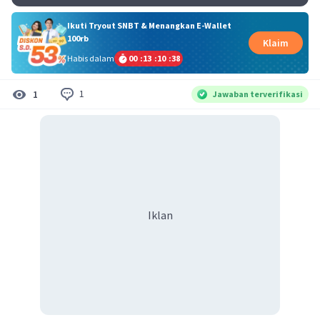
Ikuti Tryout SNBT & Menangkan E-Wallet
100rb
Klaim
Habis dalam
00
:
13
:
10
:
37
1
1
Jawaban terverifikasi
Iklan