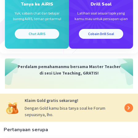
Tanya ke AiRIS
Drill Soal
Yuk, cobain chat dan belajar
Latihan soal sesuai topik yang
bareng AiRIS, teman pintarmu!
kamu mau untuk persiapan ujian
Chat AiRIS
Cobain Drill Soal
Perdalam pemahamanmu bersama Master Teacher
di sesi Live Teaching, GRATIS!
Klaim Gold gratis sekarang!
Dengan Gold kamu bisa tanya soal ke Forum
sepuasnya, lho.
Pertanyaan serupa