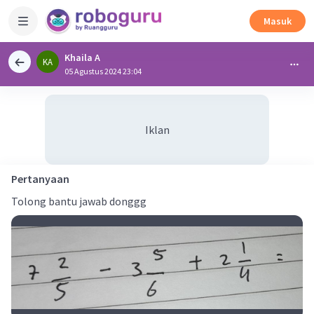
Masuk
Khaila A
KA
05 Agustus 2024 23:04
Iklan
Pertanyaan
Tolong bantu jawab donggg