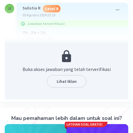
Sulistia R
Level 8
SR
05 Agustus 2024 23:19
Jawaban terverifikasi
7⅖ - 3⅚ + 2¼
= 37/5 - 23/6 + 9/4
samakan penyebutnya menjadi 60
= 222/60 - 230/60 + 135/60
= 127/60
Buka akses jawaban yang telah terverifikasi
·
0.0
(
0
)
Balas
Beri Rating
Lihat Iklan
Mau pemahaman lebih dalam untuk soal ini?
LATIHAN SOAL GRATIS!
Iklan