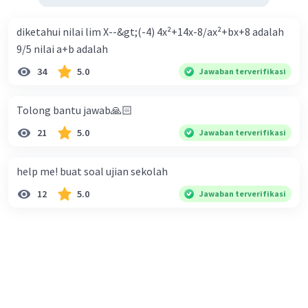
diketahui nilai lim X--&gt;(-4) 4x²+14x-8/ax²+bx+8 adalah
9/5 nilai a+b adalah
34
5.0
Jawaban terverifikasi
Tolong bantu jawab🙏🏻
21
5.0
Jawaban terverifikasi
help me! buat soal ujian sekolah
12
5.0
Jawaban terverifikasi