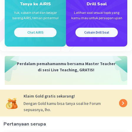
Tanya ke AiRIS
Drill Soal
Yuk, cobain chat dan belajar
Latihan soal sesuai topik yang
Iklan
bareng AiRIS, teman pintarmu!
kamu mau untuk persiapan ujian
Chat AiRIS
Cobain Drill Soal
Perdalam pemahamanmu bersama Master Teacher
di sesi Live Teaching, GRATIS!
Klaim Gold gratis sekarang!
Dengan Gold kamu bisa tanya soal ke Forum
sepuasnya, lho.
Pertanyaan serupa