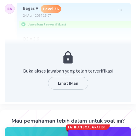
Bagas A
Level 36
24 April 2024 15:07
Jawaban terverifikasi
D3 = 3,6
Buka akses jawaban yang telah terverifikasi
Lihat Iklan
·
5.0
(
1
)
Balas
Beri Rating
Mau pemahaman lebih dalam untuk soal ini?
LATIHAN SOAL GRATIS!