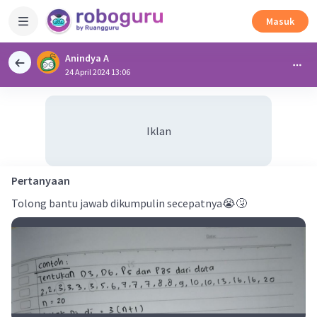
Masuk
Anindya A
24 April 2024 13:06
Iklan
Pertanyaan
Tolong bantu jawab dikumpulin secepatnya😭🤧