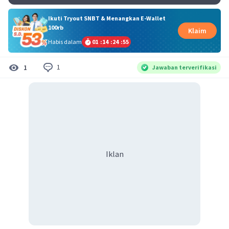
Ikuti Tryout SNBT & Menangkan E-Wallet
100rb
Klaim
Habis dalam
01
:
14
:
24
:
55
1
1
Jawaban terverifikasi
Iklan