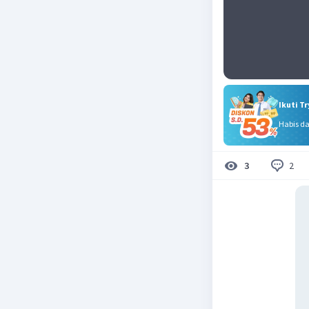
Ikuti T
Habis d
2
3