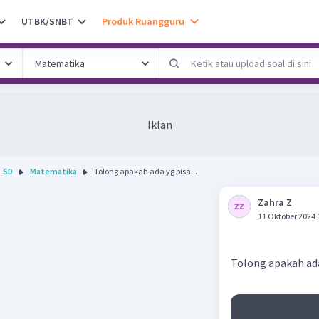
UTBK/SNBT
Produk Ruangguru
Iklan
SD
Matematika
Tolong apakah ada yg bisa...
Zahra Z
11 Oktober 2024 
Tolong apakah ada