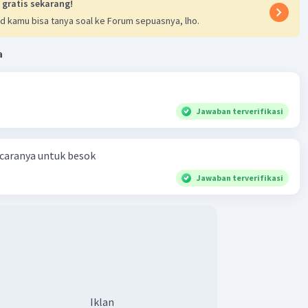
 gratis sekarang!
d kamu bisa tanya soal ke Forum sepuasnya, lho.
a
Jawaban terverifikasi
 caranya untuk besok
Jawaban terverifikasi
Iklan