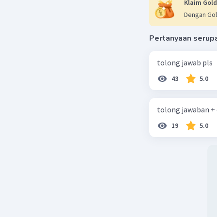
Klaim Gold
Dengan Gol
Pertanyaan serup
tolong jawab pls
43
5.0
tolong jawaban +
19
5.0