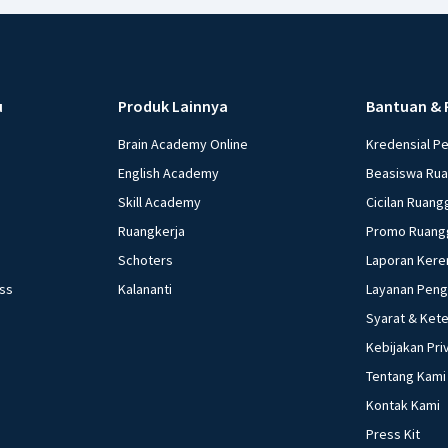
u
Produk Lainnya
Bantuan & 
Brain Academy Online
Kredensial P
English Academy
Beasiswa Ru
Skill Academy
Cicilan Ruang
Ruangkerja
Promo Ruang
Schoters
Laporan Kere
ess
Kalananti
Layanan Pen
Syarat & Ket
Kebijakan Pri
Tentang Kami
Kontak Kami
Press Kit