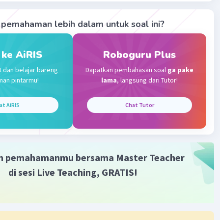
abannya 1:6
pemahaman lebih dalam untuk soal ini?
·
5.0
(
1
)
Balas
ating
 ke AiRIS
Roboguru Plus
t dan belajar bareng
Dapatkan pembahasan soal
ga pake
 A
Level 75
man pintarmu!
lama
, langsung dari Tutor!
024 09:52
at AiRIS
Chat Tutor
Iklan
m pemahamanmu bersama Master Teacher
di sesi Live Teaching, GRATIS!
·
0.0
(
0
)
Balas
ating