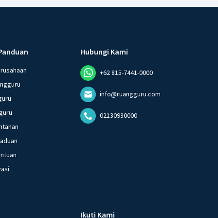
Panduan
Hubungi Kami
erusahaan
+62 815-7441-0000
angguru
info@ruangguru.com
guru
guru
02130930000
ntanan
gaduan
entuan
vasi
Ikuti Kami