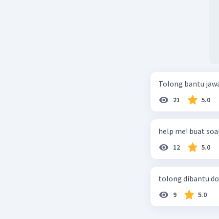
Tolong bantu jaw
21
5.0
help me! buat soal
12
5.0
tolong dibantu do
9
5.0