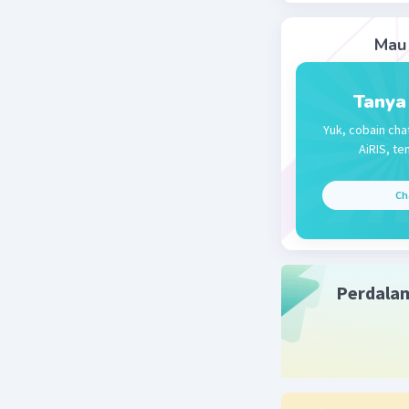
Jadi jaw
Mau 
Beri R
Tanya
Yuk, cobain cha
Muhammad
AiRIS, te
14 Oktober 2
Ch
1.3:4
2.3:5
3. 1:60
Perdala
Beri R