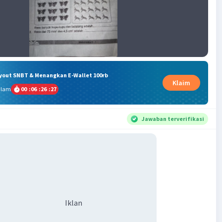
ryout SNBT & Menangkan E-Wallet 100rb
Klaim
alam
00
:
06
:
26
:
26
Jawaban terverifikasi
Iklan