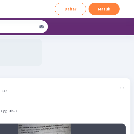
Daftar
Masuk
13:42
 yg bisa