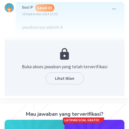
Suci P
Level 33
18 September 2024 13:30
jawabannya adalah A
·
5.0
(
1
)
Balas
Beri Rating
Buka akses jawaban yang telah terverifikasi
Lihat Iklan
Iklan
Mau jawaban yang terverifikasi?
LATIHAN SOAL GRATIS!