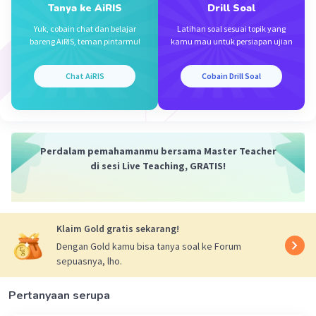
Tanya ke AiRIS
Drill Soal
Yuk, cobain chat dan belajar
Latihan soal sesuai topik yang
bareng AiRIS, teman pintarmu!
kamu mau untuk persiapan ujian
Chat AiRIS
Cobain Drill Soal
Perdalam pemahamanmu bersama Master Teacher
di sesi Live Teaching, GRATIS!
Klaim Gold gratis sekarang!
Dengan Gold kamu bisa tanya soal ke Forum
sepuasnya, lho.
Pertanyaan serupa