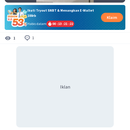
Ikuti Tryout SNBT & Menangkan E-Wallet
100rb
Klaim
Habis dalam
00
:
13
:
21
:
22
1
1
Iklan