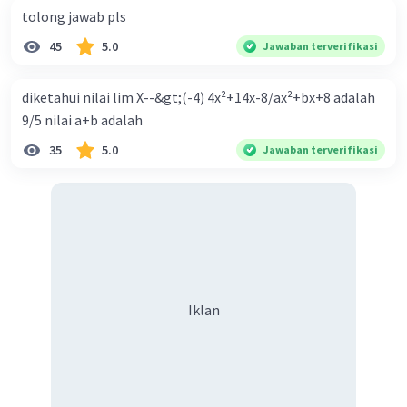
tolong jawab pls
45
5.0
Jawaban terverifikasi
diketahui nilai lim X--&gt;(-4) 4x²+14x-8/ax²+bx+8 adalah
9/5 nilai a+b adalah
35
5.0
Jawaban terverifikasi
Iklan