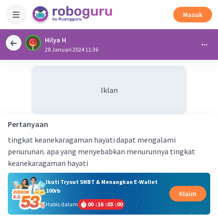
Masuk
Hilya H
28 Januari 2024 11:36
Iklan
Pertanyaan
tingkat keanekaragaman hayati dapat mengalami
penurunan. apa yang menyebabkan menurunnya tingkat
keanekaragaman hayati
Ikuti Tryout SNBT & Menangkan E-Wallet
100rb
Klaim
Habis dalam
00
:
16
:
03
:
00