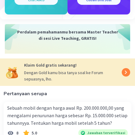
Eksploitasi Tanaman dan Hewan.
·
0.0
(
0
)
Balas
Beri Rating
Perdalam pemahamanmu bersama Master Teacher
di sesi Live Teaching, GRATIS!
Klaim Gold gratis sekarang!
Dengan Gold kamu bisa tanya soal ke Forum
sepuasnya, lho.
Pertanyaan serupa
Sebuah mobil dengan harga awal Rp. 200.000.000,00 yang
mengalami penurunan harga sebesar Rp. 15.000.000 setiap
tahunnyya. Tentukan harga mobil setelah 5 tahun?
8
5.0
Jawaban terverifikasi