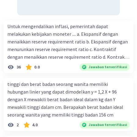
Untuk mengendalikan inflasi, pemerintah dapat
melakukan kebijakan moneter .... a. Ekspansif dengan
menaikkan reserve requirement ratio b. Ekspansif dengan
menurunkan reserve requirement ratio c. Kontraktif
dengan menaikkan reserve requirement ratio d. Kontraktif
dengan menurunkan reserve requirement ratio e.
36
0.0
Jawaban terverifikasi
Ekspansif dengan menaikkan tingkat diskonto Bila Bank
Indonesia melakukan kebijakan moneter ekspansif,
tinggi dan berat badan seorang wanita memiliki
ceteris paribus maka .... a. Menimbulkan inflasi di mana
hubungan linier yang dapat dimodelkan y = 1,2 X + 96
bentuk kurva jumlah uang beredar (penawaran uang) naik
dengan X mewakili berat badan ideal dalam kg dan Y
dari kiri bawah ke kanan atas b. Menimbulkan deflasi di
mewakili tinggi dalam cm. Berapakah berat badan ideal
mana bentuk kurva jumlah uang beredar (penawaran
seorang wanita yang memiliki tinggi badan 156 cm
uang) naik dari kiri bawah ke kanan atas c. Tingkat bunga
2
4.0
Jawaban terverifikasi
meningkat di mana bentuk kurva jumlah uang beredar
(penawaran uang) naik dari kiri bawah ke kanan atas d.