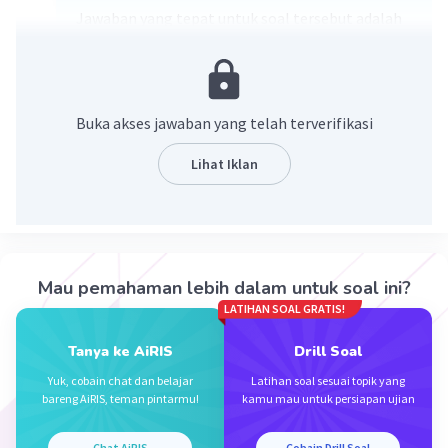
Jawaban yang tepat untuk soal tersebut adalah
yang menyebabkan menurunnya tingkat
keanekaragaman hayati yaitu
Hilangnya habitat spesies pendatang
Buka akses jawaban yang telah terverifikasi
eksploitasi makhluk hidup
Pencemaran
Lihat Iklan
Perubahan iklim global
Industri
·
0.0
(
0
)
Balas
Beri Rating
Mau pemahaman lebih dalam untuk soal ini?
LATIHAN SOAL GRATIS!
Mazaya M
Community
Level 25
Tanya ke AiRIS
Drill Soal
28 Januari 2024 12:05
Yuk, cobain chat dan belajar
Latihan soal sesuai topik yang
Jawaban terverifikasi
bareng AiRIS, teman pintarmu!
kamu mau untuk persiapan ujian
Hilangnya Habitat • 2. Spesies Pendatang • 3.
Iklan
Chat AiRIS
Cobain Drill Soal