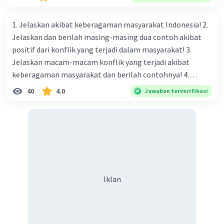
1. Jelaskan akibat keberagaman masyarakat Indonesia! 2.
Jelaskan dan berilah masing-masing dua contoh akibat
positif dari konflik yang terjadi dalam masyarakat! 3.
Jelaskan macam-macam konflik yang terjadi akibat
keberagaman masyarakat dan berilah contohnya! 4.
Mengapa dalam masyarakat yang memiliki keberagaman
40
4.0
Jawaban terverifikasi
diperlukan harmoni? 5. Indonesia merupakan negara yang
kaya akan keberagaman baik dilihat dari agama, suku, ras,
bahasa, dan budaya. Berdasarkan pernyataan tersebut,
apa yang dapat kalian lakukan untuk menjaga
keberagaman supaya terhindar dari konflik?
Iklan