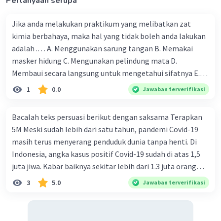
Pertanyaan serupa
Jika anda melakukan praktikum yang melibatkan zat
kimia berbahaya, maka hal yang tidak boleh anda lakukan
adalah .… A. Menggunakan sarung tangan B. Memakai
masker hidung C. Mengunakan pelindung mata D.
Membaui secara langsung untuk mengetahui sifatnya E.
Melakukan di tempat khusus
1
0.0
Jawaban terverifikasi
Bacalah teks persuasi berikut dengan saksama Terapkan
5M Meski sudah lebih dari satu tahun, pandemi Covid-19
masih terus menyerang penduduk dunia tanpa henti. Di
Indonesia, angka kasus positif Covid-19 sudah di atas 1,5
juta jiwa. Kabar baiknya sekitar lebih dari 1.3 juta orang
berhasil pulih. Mengalahkan penyebaran dan penularan
3
5.0
Jawaban terverifikasi
Covid-19 di dunia tidak mudah. Namun, beragam upaya
terus dilakukan para ahli dan penduduk gelobal demi
mengakhiri ancaman virus yang terus menyerang bertubi-