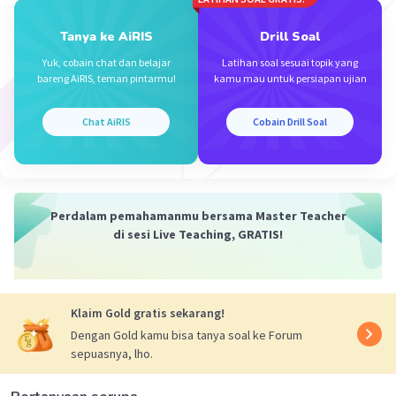
30 Maret 2024 13:40
Tanya ke AiRIS
Drill Soal
E
Yuk, cobain chat dan belajar
Latihan soal sesuai topik yang
bareng AiRIS, teman pintarmu!
kamu mau untuk persiapan ujian
Iklan
·
0.0
(
0
)
Balas
Beri Rating
Chat AiRIS
Cobain Drill Soal
Perdalam pemahamanmu bersama Master Teacher
di sesi Live Teaching, GRATIS!
Klaim Gold gratis sekarang!
Dengan Gold kamu bisa tanya soal ke Forum
sepuasnya, lho.