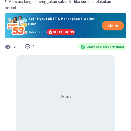
E. Mencuci tangan menggukan sabun ketika sudah melakukan
percobaan
Ikuti Tryout SNBT & Menangkan E-Wallet
100rb
Klaim
Habis dalam
01
:
11
:
58
:
19
2
2
Jawaban terverifikasi
Iklan