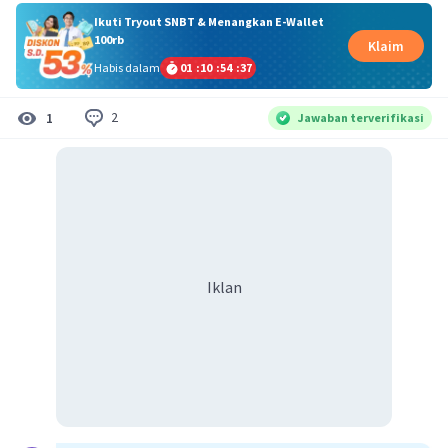
Ikuti Tryout SNBT & Menangkan E-Wallet
100rb
Klaim
Habis dalam
01
:
10
:
54
:
36
2
1
Jawaban terverifikasi
Iklan