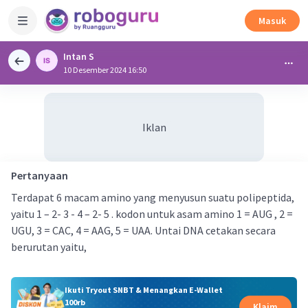
Masuk
Intan S
10 Desember 2024 16:50
Iklan
Pertanyaan
Terdapat 6 macam amino yang menyusun suatu polipeptida,
yaitu 1 – 2- 3 - 4 – 2- 5 . kodon untuk asam amino 1 = AUG , 2 =
UGU, 3 = CAC, 4 = AAG, 5 = UAA. Untai DNA cetakan secara
berurutan yaitu,
Ikuti Tryout SNBT & Menangkan E-Wallet
100rb
Klaim