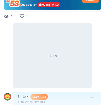
Habis dalam
00
:
02
:
44
:
14
1
5
Iklan
Sinta N
Level 100
11 Desember 2024 18:46