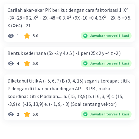
Carilah akar-akar PK berikut dengan cara faktorisasi 1. X²
-3X -28 =0 2. X² + 2X -48 =0 3. X² +9X -10 =0 4. 3X² + 2X -5 =0 5.
X (X+4) =21
1
5.0
Jawaban terverifikasi
Bentuk sederhana (5x -2 y 4 z 5 ) -1 per (25x 2 y -4 z -2 )
4
5.0
Jawaban terverifikasi
Diketahui titik A (- 5, 6, 7) B (9, 4, 15) segaris terdapat titik
P dengan di i luar perbandingan AP = 3 PB , maka
koordinat titik P adalah..... a. (15, 18,9) b. (16, 3, 9) c. (15,
-3,9) d. (-16, 13,9) e. (- 1, 9, - 3) (Soal tentang vektor)
2
5.0
Jawaban terverifikasi