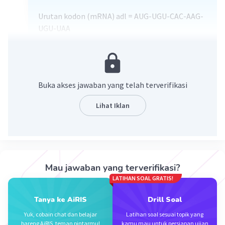
Urutan kodon (mRNA) adl = AUG-UGU-CAC-AAG-
UGU-UAA
DNA cetakan = 3'TAC-ACA-GTG-TTC-ACA-ATT5'
·
5.0
(
1
)
Balas
Beri Rating
Buka akses jawaban yang telah terverifikasi
Lihat Iklan
Iklan
Mau jawaban yang terverifikasi?
LATIHAN SOAL GRATIS!
Tanya ke AiRIS
Drill Soal
Yuk, cobain chat dan belajar
Latihan soal sesuai topik yang
bareng AiRIS, teman pintarmu!
kamu mau untuk persiapan ujian