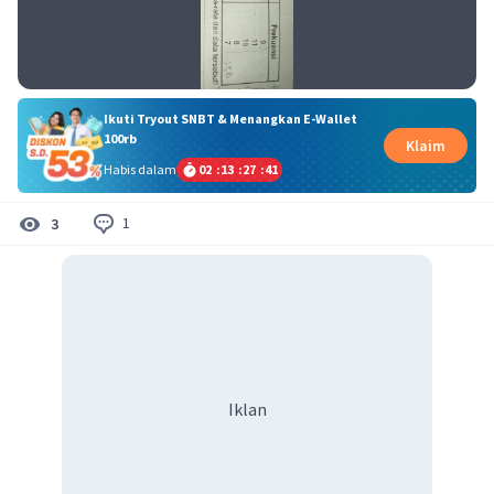
Ikuti Tryout SNBT & Menangkan E-Wallet
100rb
Klaim
Habis dalam
02
:
13
:
27
:
40
1
3
Iklan