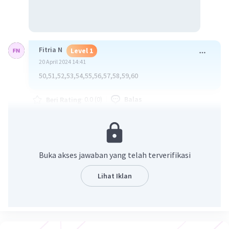
Fitria N
Level 1
20 April 2024 14:41
50,51,52,53,54,55,56,57,58,59,60
·
0.0
(
0
)
Balas
Beri Rating
Hafsah H
Level 1
21 April 2024 04:38
Ragam = / 5(10)= 2
Buka akses jawaban yang telah terverifikasi
Simpangan baku
V= 55/5-(5/5)
Lihat Iklan
V=11-2
V=9
=9