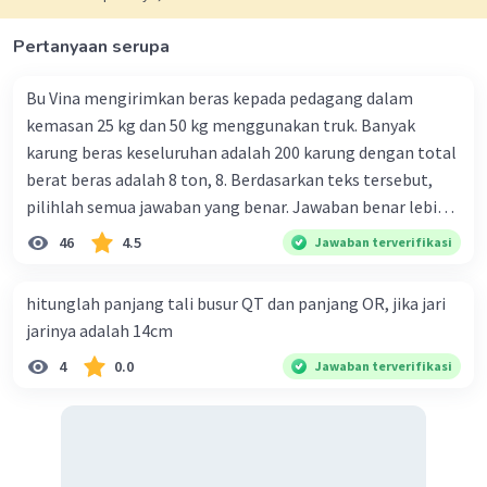
Pertanyaan serupa
Bu Vina mengirimkan beras kepada pedagang dalam
kemasan 25 kg dan 50 kg menggunakan truk. Banyak
karung beras keseluruhan adalah 200 karung dengan total
berat beras adalah 8 ton, 8. Berdasarkan teks tersebut,
pilihlah semua jawaban yang benar. Jawaban benar lebih
dari satu. Banyak karung beras kemasan 25 kg adalah 50
46
4.5
Jawaban terverifikasi
buah. Banyak karung beras kemasan 50 kg adalah 150
buah. Total berat beras dalam kemasan 25 kg adalah 2
hitunglah panjang tali busur QT dan panjang OR, jika jari
ton. Perbandingan berat beras kemasan 25 kg dan 50 kg
jarinya adalah 14cm
dalam truk adalah 1: 3. 9. Berdasarkan teks tersebut, jika
4
0.0
Jawaban terverifikasi
biaya setiap beras karung kecil adalah Rp7.500 dan karung
besar Rp14.000, berapakah biaya angkut semua beras yang
harus dibayar oleh Bu Vina? A. Rp2.540.000 C. Rp2.312.000 B.
Rp2.475.000 D. Rp2.280.000