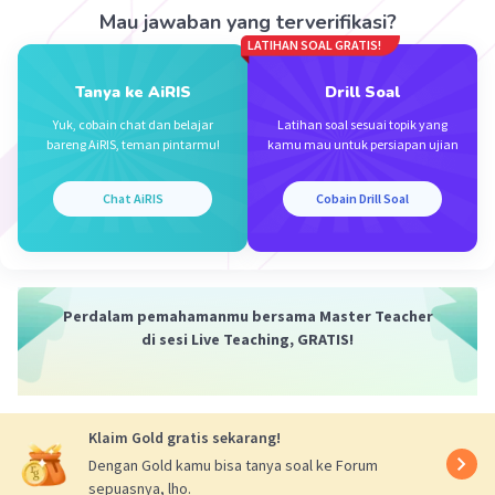
Mau jawaban yang terverifikasi?
LATIHAN SOAL GRATIS!
Tanya ke AiRIS
Drill Soal
Yuk, cobain chat dan belajar
Latihan soal sesuai topik yang
Iklan
bareng AiRIS, teman pintarmu!
kamu mau untuk persiapan ujian
Chat AiRIS
Cobain Drill Soal
Perdalam pemahamanmu bersama Master Teacher
di sesi Live Teaching, GRATIS!
Klaim Gold gratis sekarang!
Dengan Gold kamu bisa tanya soal ke Forum
sepuasnya, lho.