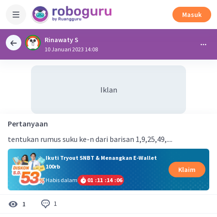
Masuk
Rinawaty S
10 Januari 2023 14:08
Iklan
Pertanyaan
tentukan rumus suku ke-n dari barisan 1,9,25,49,....
Ikuti Tryout SNBT & Menangkan E-Wallet
100rb
Klaim
Habis dalam
01
:
11
:
14
:
06
1
1