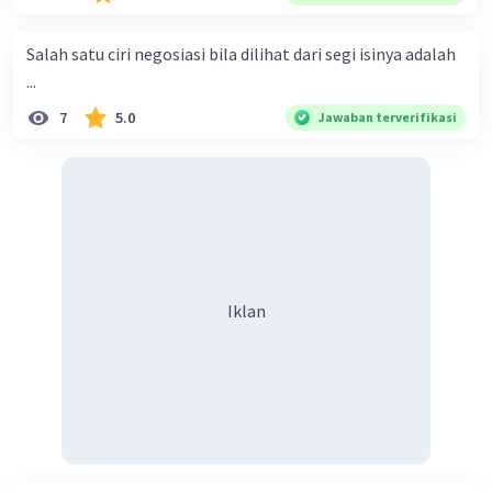
menyiarkan agama yang haq, yakni agama islam, agama
yang diridai oleh Allah swt. Semoga kita sekalian termasuk
Salah satu ciri negosiasi bila dilihat dari segi isinya adalah
ke dalam umat-Nya yang diberkahi. Amin ya rabbal alamin.
...
Hadirin sekalian yang berbahagia! Dirasa amat penting
7
5.0
Jawaban terverifikasi
sekali jiwa sosial untuk diterapkan di lingkungan keluarga,
sanak saudara, bahkan juga di masyarakat luas. Karena
dengan jiwa sosial, maka terjalinlah di antara kita saling
tolong-menolong, dan kasih sayang. Sehngga orang-
orang yang butuh akan pertolongan kita, akan
mendapatkan haq-Nya. Perhatikan kalimat berikut! Puji
syukur kita sanjungkan kehadirat Allah swt, karena dengan
Iklan
limpahan karuniaNya kita bisa berkumpul di sini. Kalimat
tersebut termasuk …. A. salam pembuka B. ucapan terima
kasih C. pengenalan topik D. tema E. judul