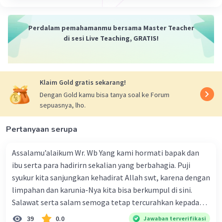
Perdalam pemahamanmu bersama Master Teacher
di sesi Live Teaching, GRATIS!
Klaim Gold gratis sekarang!
Dengan Gold kamu bisa tanya soal ke Forum
sepuasnya, lho.
Pertanyaan serupa
Assalamu’alaikum Wr. Wb Yang kami hormati bapak dan
ibu serta para hadirirn sekalian yang berbahagia. Puji
syukur kita sanjungkan kehadirat Allah swt, karena dengan
limpahan dan karunia-Nya kita bisa berkumpul di sini.
Salawat serta salam semoga tetap tercurahkan kepada
junjungan Nabi besar Muhammad saw, karena beliau
39
0.0
Jawaban terverifikasi