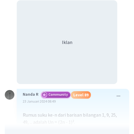
Iklan
Nanda R
Community
Level 89
23 Januari 2024 08:49
Rumus suku ke-n dari barisan bilangan 1, 9, 25,
49, ... adalah Un = (2n - 1)².