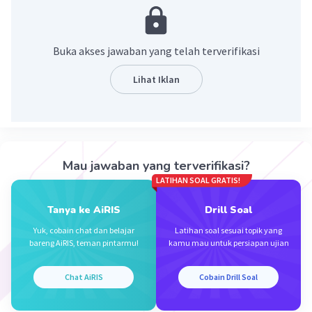
·
0.0
(
0
)
Balas
Beri Rating
Buka akses jawaban yang telah terverifikasi
Lihat Iklan
Iklan
Mau jawaban yang terverifikasi?
LATIHAN SOAL GRATIS!
Tanya ke AiRIS
Drill Soal
Yuk, cobain chat dan belajar
Latihan soal sesuai topik yang
bareng AiRIS, teman pintarmu!
kamu mau untuk persiapan ujian
Chat AiRIS
Cobain Drill Soal