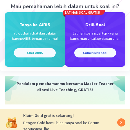
16-8-8
5
= 1
Mau pemahaman lebih dalam untuk soal ini?
5⁰ = 1
LATIHAN SOAL GRATIS!
1 = 1 --> hasil sama
(-2)²-2(-2)-8
Tanya ke AiRIS
Drill Soal
•) 5
= 1
4+4-8
5
= 1
Yuk, cobain chat dan belajar
Latihan soal sesuai topik yang
bareng AiRIS, teman pintarmu!
kamu mau untuk persiapan ujian
5⁰ = 1
1 = 1 --> hasil sama
Chat AiRIS
Cobain Drill Soal
Jadi, himpunan penyelesaian dari soal tersebut
ialah 4 dan -2
Terimakasih
Perdalam pemahamanmu bersama Master Teacher
di sesi Live Teaching, GRATIS!
·
4.3
(
8
)
Balas
Beri Rating
Harry A
Level 9
Klaim Gold gratis sekarang!
29 Juli 2024 00:44
Dengan Gold kamu bisa tanya soal ke Forum
Jawaban terverifikasi
sepuasnya, lho.