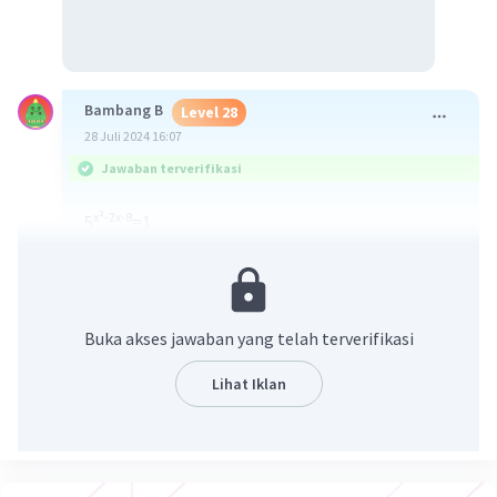
Bambang B
Level 28
28 Juli 2024 16:07
Jawaban terverifikasi
x²-2x-8
5
=1
Disini kita dapat memakai sifat eksponen yang
dimana setiap pangkat 0 = 1, lalu kita cari nilai x
nya, jadi
x²-2x-8
0
5
=5
--> kita Coret angka 5, jadi
Buka akses jawaban yang telah terverifikasi
X²-2x-8=0 --> disini kita mencari akar-akarnya(x)
(X-4)(X+2)=0 --> pakai cara memfaktorkan
Lihat Iklan
X
= 4 | X
= -2
1
2
Setelah nilai X didapat kita substitusi ke soal
4²-2(4)-8
•) 5
= 1