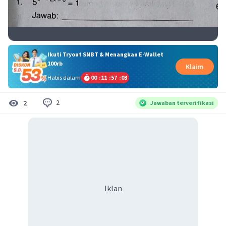
Ikuti Tryout SNBT & Menangkan E-Wallet
100rb
Klaim
Habis dalam
00
:
11
:
57
:
02
2
2
Jawaban terverifikasi
Iklan