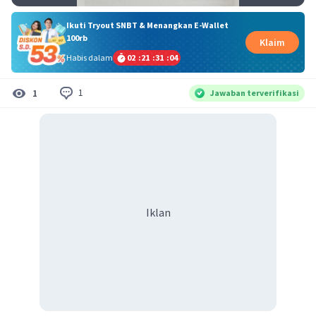
Ikuti Tryout SNBT & Menangkan E-Wallet
100rb
Klaim
Habis dalam
02
:
21
:
31
:
03
1
1
Jawaban terverifikasi
Iklan