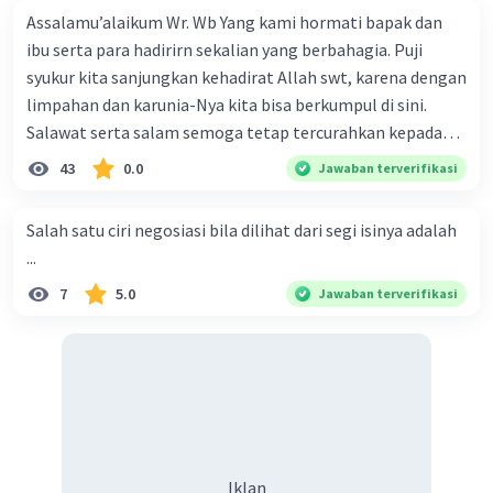
Assalamu’alaikum Wr. Wb Yang kami hormati bapak dan
ibu serta para hadirirn sekalian yang berbahagia. Puji
syukur kita sanjungkan kehadirat Allah swt, karena dengan
limpahan dan karunia-Nya kita bisa berkumpul di sini.
Iklan
Salawat serta salam semoga tetap tercurahkan kepada
junjungan Nabi besar Muhammad saw, karena beliau
43
0.0
Jawaban terverifikasi
menyiarkan agama yang haq, yakni agama islam, agama
yang diridai oleh Allah swt. Semoga kita sekalian termasuk
Salah satu ciri negosiasi bila dilihat dari segi isinya adalah
ke dalam umat-Nya yang diberkahi. Amin ya rabbal alamin.
...
Hadirin sekalian yang berbahagia! Dirasa amat penting
7
5.0
Jawaban terverifikasi
sekali jiwa sosial untuk diterapkan di lingkungan keluarga,
sanak saudara, bahkan juga di masyarakat luas. Karena
dengan jiwa sosial, maka terjalinlah di antara kita saling
tolong-menolong, dan kasih sayang. Sehngga orang-
orang yang butuh akan pertolongan kita, akan
mendapatkan haq-Nya. Perhatikan kalimat berikut! Puji
syukur kita sanjungkan kehadirat Allah swt, karena dengan
Iklan
limpahan karuniaNya kita bisa berkumpul di sini. Kalimat