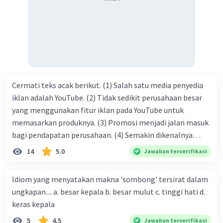
tersebut termasuk …. A. salam pembuka B. ucapan terima
kasih C. pengenalan topik D. tema E. judul
Cermati teks acak berikut. (1) Salah satu media penyedia
iklan adalah YouTube. (2) Tidak sedikit perusahaan besar
yang menggunakan fitur iklan pada YouTube untuk
memasarkan produknya. (3) Promosi menjadi jalan masuk
bagi pendapatan perusahaan. (4) Semakin dikenalnya
suatu produk oleh konsumen, semakin besar pula peluang
14
5.0
Jawaban terverifikasi
penjualan produk. (5) Hal ini disebabkan iklan atau
promosi merupakan cara untuk mengenalkan produk
Idiom yang menyatakan makna 'sombong' tersirat dalam
perusahaan kepada konsumen. Urutan yang tepat agar
ungkapan.... a. besar kepala b. besar mulut c. tinggi hati d.
menjadi teks eksposisi yang padu adalah .... A. (1)-(2)-(3)-
keras kepala
(4)-(5) B. (2)-(1)-(3)-(4)-(5) C. (3)-(1)-(2)-(5)-(4) D. (3)-(5)-
5
4.5
Jawaban terverifikasi
(4)-(1)-(2) E. (5)-(1)-(3)-(4)-(2)