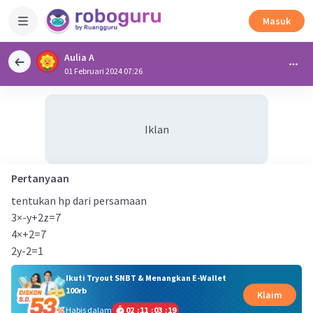
Masuk
Aulia A
01 Februari 2024 07:26
Iklan
Pertanyaan
tentukan hp dari persamaan
3×-y+2z=7
4×+2=7
2y-2=1
Ikuti Tryout SNBT & Menangkan E-Wallet
100rb
Klaim
Habis dalam
02
:
11
:
03
:
19