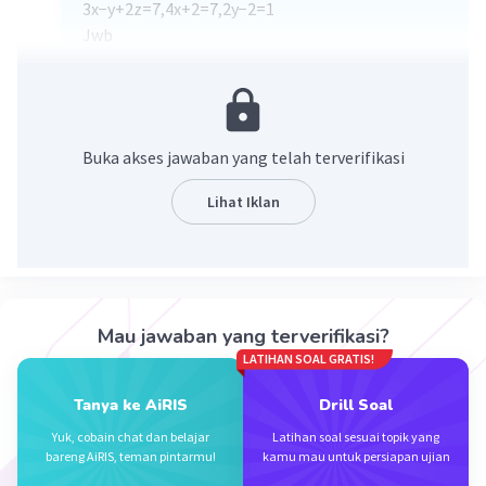
3x−y+2z=7,4x+2=7,2y−2=1
Jwb
(x,y,z)=(5/4,3/2,19/8)
·
4.0
(
1
)
Balas
Beri Rating
Buka akses jawaban yang telah terverifikasi
Lihat Iklan
Iklan
Mau jawaban yang terverifikasi?
LATIHAN SOAL GRATIS!
Tanya ke AiRIS
Drill Soal
Yuk, cobain chat dan belajar
Latihan soal sesuai topik yang
bareng AiRIS, teman pintarmu!
kamu mau untuk persiapan ujian