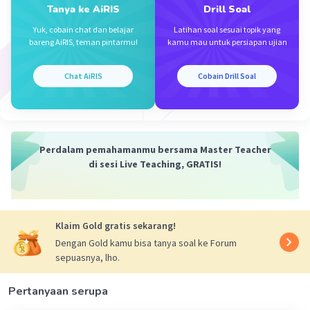
Tanya ke AiRIS
Drill Soal
Yuk, cobain chat dan belajar
Latihan soal sesuai topik yang
bareng AiRIS, teman pintarmu!
kamu mau untuk persiapan ujian
Iklan
Chat AiRIS
Cobain Drill Soal
Perdalam pemahamanmu bersama Master Teacher
di sesi Live Teaching, GRATIS!
Klaim Gold gratis sekarang!
Dengan Gold kamu bisa tanya soal ke Forum
sepuasnya, lho.
Pertanyaan serupa