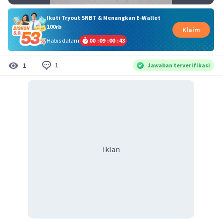
Ikuti Tryout SNBT & Menangkan E-Wallet
100rb
Klaim
Habis dalam
00
:
09
:
00
:
43
1
1
Jawaban terverifikasi
Iklan