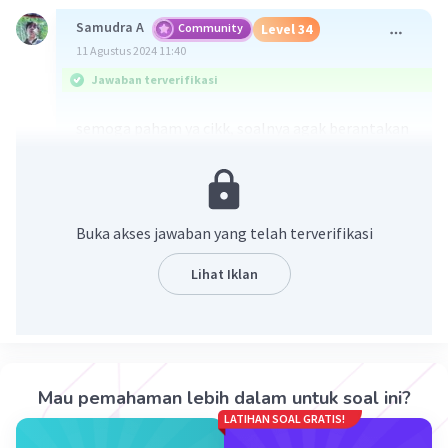
Samudra A
Community
Level 34
11 Agustus 2024 11:40
Jawaban terverifikasi
semoga paham ya cikk, soalnya agak berantakan
(panjang prosesnya jir)
Buka akses jawaban yang telah terverifikasi
Lihat Iklan
·
5.0
(
1
)
Balas
Beri Rating
Mau pemahaman lebih dalam untuk soal ini?
LATIHAN SOAL GRATIS!