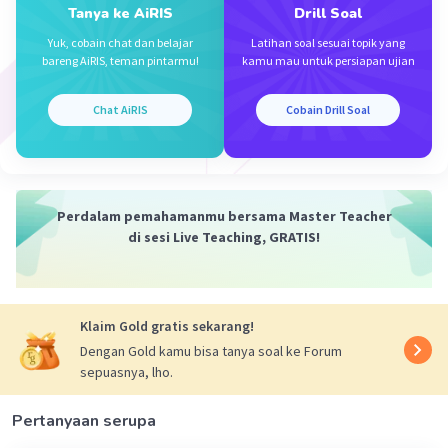
itu yang ditulis duluan adalah bilangan yg
Tanya ke AiRIS
Drill Soal
mempunyai pangkat terbesar ya?
Yuk, cobain chat dan belajar
Latihan soal sesuai topik yang
bareng AiRIS, teman pintarmu!
kamu mau untuk persiapan ujian
Chat AiRIS
Cobain Drill Soal
Arina A
Level 96
15 Juli 2024 14:29
Jawaban terverifikasi
dua duanya bener
Perdalam pemahamanmu bersama Master Teacher
Iklan
penjelasannya di foto yaa
di sesi Live Teaching, GRATIS!
Klaim Gold gratis sekarang!
Dengan Gold kamu bisa tanya soal ke Forum
sepuasnya, lho.
Pertanyaan serupa