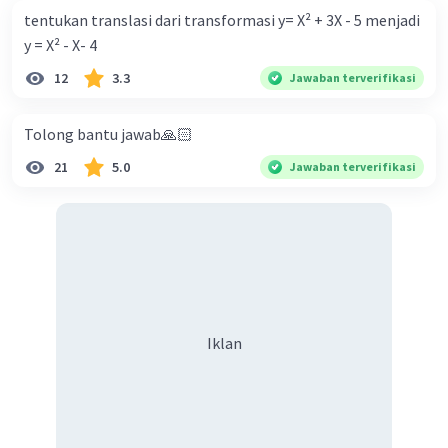
·
4.0
(
1
)
Balas
Beri Rating
tentukan translasi dari transformasi y= X² + 3X - 5 menjadi
Arina A
Level 96
y = X² - X- 4
15 Juli 2024 14:30
12
3.3
Jawaban terverifikasi
semoga membantuu😀
Tolong bantu jawab🙏🏻
21
5.0
Jawaban terverifikasi
Iklan