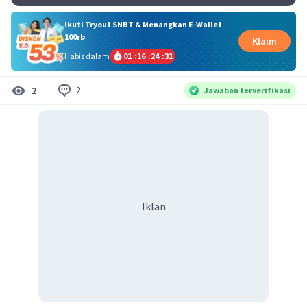
Ikuti Tryout SNBT & Menangkan E-Wallet
100rb
Klaim
Habis dalam
01
:
16
:
24
:
30
2
2
Jawaban terverifikasi
Iklan