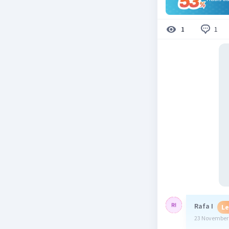
1
1
Rafa I
Le
23 November 