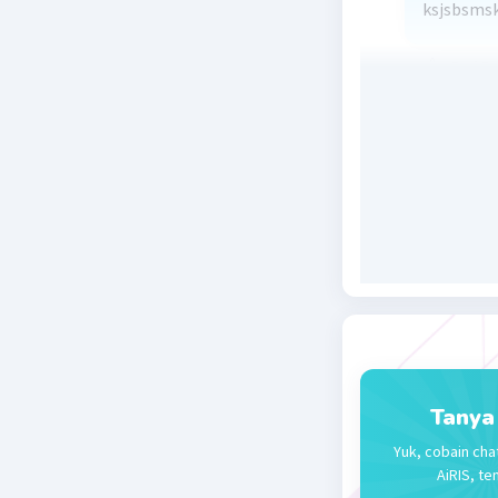
ksjsbsms
Beri R
Tanya
Yuk, cobain cha
AiRIS, te