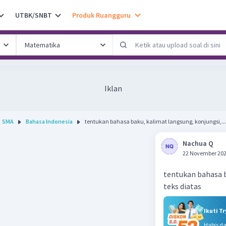
UTBK/SNBT
Produk Ruangguru
Iklan
SMA
Bahasa Indonesia
tentukan bahasa baku, kalimat langsung, konjungsi,...
Nachua Q
22 November 202
tentukan bahasa b
teks diatas
Ikuti T
Habis d