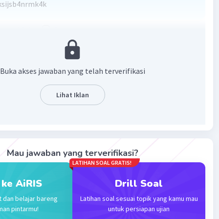
ksijsb4nrmk4k
·
0.0
(
0
)
Balas
ating
Buka akses jawaban yang telah terverifikasi
Lihat Iklan
Iklan
Mau jawaban yang terverifikasi?
LATIHAN SOAL GRATIS!
 ke AiRIS
Drill Soal
t dan belajar bareng
Latihan soal sesuai topik yang kamu mau
man pintarmu!
untuk persiapan ujian