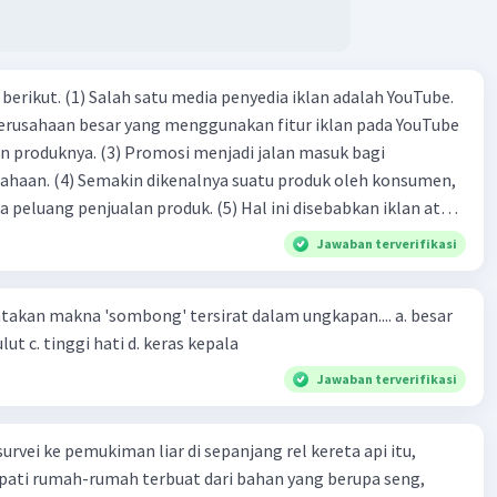
dia iklan adalah YouTube.
 perusahaan besar yang menggunakan fitur iklan pada YouTube
si menjadi jalan masuk bagi
produk oleh konsumen,
jualan produk. (5) Hal ini disebabkan iklan atau
n cara untuk mengenalkan produk perusahaan kepada
Jawaban terverifikasi
-(4)-(1)-
an makna 'sombong' tersirat dalam ungkapan.... a. besar
(4)-(2)
kepala b. besar mulut c. tinggi hati d. keras kepala
Jawaban terverifikasi
urvei ke pemukiman liar di sepanjang rel kereta api itu,
ti rumah-rumah terbuat dari bahan yang berupa seng,