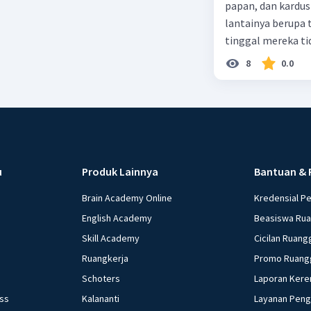
papan, dan kardus
lantainya berupa 
tinggal mereka tidak layak 
dalam paragraf ters
8
0.0
u
Produk Lainnya
Bantuan & 
Brain Academy Online
Kredensial P
English Academy
Beasiswa Ru
Skill Academy
Cicilan Ruang
Ruangkerja
Promo Ruang
Schoters
Laporan Kere
ess
Kalananti
Layanan Pen