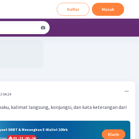
Daftar
Masuk
3 04:24
aku, kalimat langsung, konjungsi, dan kata keterangan dari
ryout SNBT & Menangkan E-Wallet 100rb
Klaim
alam
02
:
13
:
00
:
23