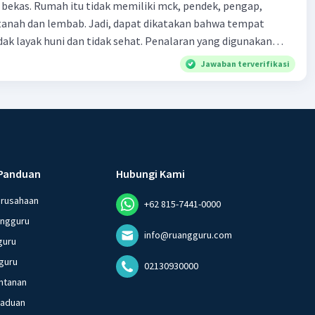
 bekas. Rumah itu tidak memiliki mck, pendek, pengap,
tanah dan lembab. Jadi, dapat dikatakan bahwa tempat
huni dan tidak sehat. Penalaran yang digunakan
ebut adalah . . . .
Jawaban terverifikasi
Panduan
Hubungi Kami
erusahaan
+62 815-7441-0000
angguru
info@ruangguru.com
guru
guru
02130930000
ntanan
gaduan