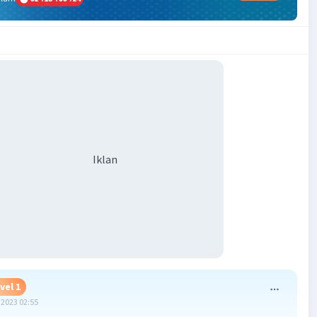
Iklan
vel 1
2023 02:55