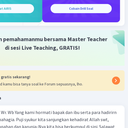
at AiRIS
Cobain Drill Soal
m pemahamanmu bersama Master Teacher
di sesi Live Teaching, GRATIS!
 gratis sekarang!
d kamu bisa tanya soal ke Forum sepuasnya, lho.
a
Wr. Wb Yang kami hormati bapak dan ibu serta para hadirirn
ahagia. Puji syukur kita sanjungkan kehadirat Allah swt,
pahan dan karunia-Nya kita bisa berkumpul di sini. Salawat