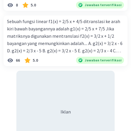
8
5.0
Jawaban terverifikasi
Sebuah fungsi linear f1(x) = 2/5 x + 4/5 ditranslasi ke arah
kiri bawah bayangannya adalah g1(x) = 2/5 x + 7/5 Jika
matriksnya digunakan mentranslasi f2(x) = 3/2 x + 1/2
bayangan yang memungkinkan adalah.... A. g2(x) = 3/2 x - 6
D. g2(x) = 2/3 x - 5 B. g2(x) = 3/2 x - 5 E. g2(x) = 2/3 x - 4 C.
g{2}(x) = 3/2 x + 5
66
5.0
Jawaban terverifikasi
Iklan