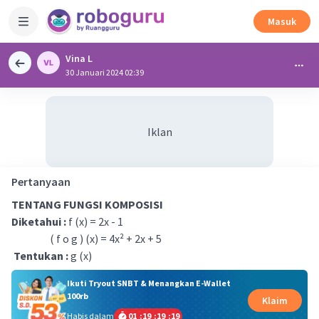
Masuk
Vina L
30 Januari 2024 02:39
Iklan
Pertanyaan
TENTANG FUNGSI KOMPOSISI
Diketahui :
f (x) = 2x - 1
( f o g ) (x) = 4x² + 2x + 5
Tentukan :
g (x)
Ikuti Tryout SNBT & Menangkan E-Wallet
100rb
Klaim
Habis dalam
01
:
19
:
19
:
18