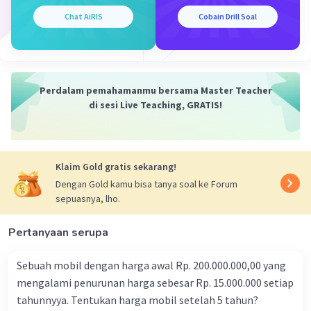
Jadi, fungsi g(x) adalah
2x² + x + 3
.
Chat AiRIS
Cobain Drill Soal
·
0.0
(
0
)
Balas
Beri Rating
Perdalam pemahamanmu bersama Master Teacher
di sesi Live Teaching, GRATIS!
Iklan
Klaim Gold gratis sekarang!
Dengan Gold kamu bisa tanya soal ke Forum
sepuasnya, lho.
Pertanyaan serupa
Sebuah mobil dengan harga awal Rp. 200.000.000,00 yang
mengalami penurunan harga sebesar Rp. 15.000.000 setiap
tahunnyya. Tentukan harga mobil setelah 5 tahun?