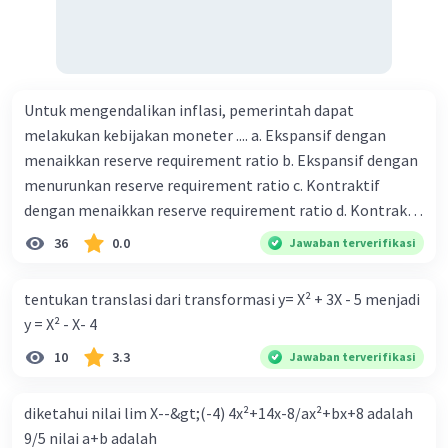
Untuk mengendalikan inflasi, pemerintah dapat
melakukan kebijakan moneter .... a. Ekspansif dengan
menaikkan reserve requirement ratio b. Ekspansif dengan
menurunkan reserve requirement ratio c. Kontraktif
dengan menaikkan reserve requirement ratio d. Kontraktif
dengan menurunkan reserve requirement ratio e.
36
0.0
Jawaban terverifikasi
Ekspansif dengan menaikkan tingkat diskonto Bila Bank
Indonesia melakukan kebijakan moneter ekspansif,
tentukan translasi dari transformasi y= X² + 3X - 5 menjadi
ceteris paribus maka .... a. Menimbulkan inflasi di mana
y = X² - X- 4
bentuk kurva jumlah uang beredar (penawaran uang) naik
10
3.3
Jawaban terverifikasi
dari kiri bawah ke kanan atas b. Menimbulkan deflasi di
mana bentuk kurva jumlah uang beredar (penawaran
uang) naik dari kiri bawah ke kanan atas c. Tingkat bunga
diketahui nilai lim X--&gt;(-4) 4x²+14x-8/ax²+bx+8 adalah
meningkat di mana bentuk kurva jumlah uang beredar
9/5 nilai a+b adalah