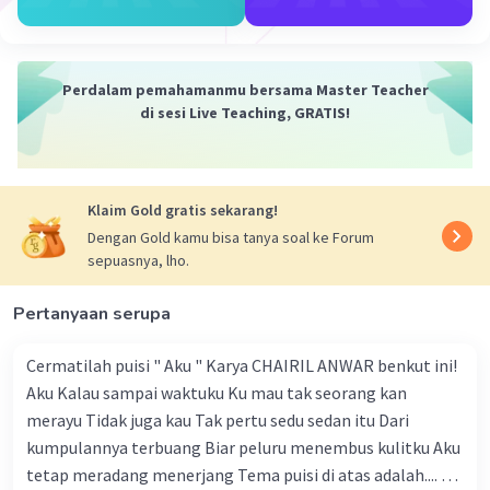
·
1.0
(
1
)
Balas
Beri Rating
Nanda R
Community
Level 89
Perdalam pemahamanmu bersama Master Teacher
30 Mei 2024 12:51
di sesi Live Teaching, GRATIS!
Jawaban terverifikasi
perbedaan dari ketiga karya sastra tersebut:
Iklan
Puisi
:
Klaim Gold gratis sekarang!
Dengan Gold kamu bisa tanya soal ke Forum
Bentuk
: Puisi umumnya ditulis dalam
sepuasnya, lho.
bentuk yang terstruktur dan ritmis, sering
kali menggunakan baris-baris pendek yang
Pertanyaan serupa
disebut baris. Puisi sering kali memiliki
struktur yang berulang atau pola yang
Cermatilah puisi " Aku " Karya CHAIRIL ANWAR benkut ini!
khas, seperti bait, stanza, atau rima.
Aku Kalau sampai waktuku Ku mau tak seorang kan
Bahasa
: Bahasa dalam puisi sering kali
merayu Tidak juga kau Tak pertu sedu sedan itu Dari
sangat kreatif dan metaforis. Penyair
kumpulannya terbuang Biar peluru menembus kulitku Aku
menggunakan gaya bahasa yang kaya dan
tetap meradang menerjang Tema puisi di atas adalah.... A.