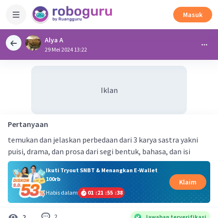
Masuk
Alya A
29 Mei 2024 13:22
Iklan
Pertanyaan
temukan dan jelaskan perbedaan dari 3 karya sastra yakni
puisi, drama, dan prosa dari segi bentuk, bahasa, dan isi
Ikuti Tryout SNBT & Menangkan E-Wallet
100rb
Klaim
Habis dalam
01
:
21
:
55
:
37
2
2
Jawaban terverifikasi