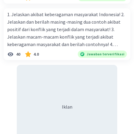
naungan organisasi PBB), menurut kalian mana yang
paling efektif, berilah alasannya
1. Jelaskan akibat keberagaman masyarakat Indonesia! 2.
Jelaskan dan berilah masing-masing dua contoh akibat
positif dari konflik yang terjadi dalam masyarakat! 3.
Jelaskan macam-macam konflik yang terjadi akibat
keberagaman masyarakat dan berilah contohnya! 4.
Mengapa dalam masyarakat yang memiliki keberagaman
40
4.0
Jawaban terverifikasi
diperlukan harmoni? 5. Indonesia merupakan negara yang
kaya akan keberagaman baik dilihat dari agama, suku, ras,
bahasa, dan budaya. Berdasarkan pernyataan tersebut,
apa yang dapat kalian lakukan untuk menjaga
keberagaman supaya terhindar dari konflik?
Iklan