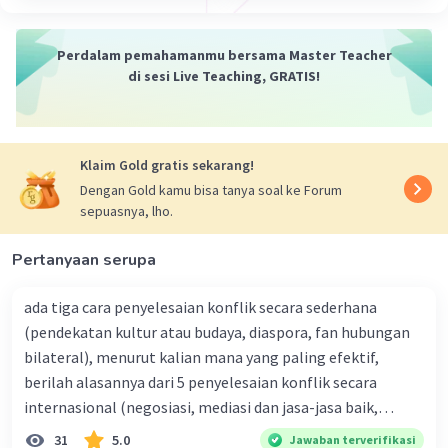
Perdalam pemahamanmu bersama Master Teacher
di sesi Live Teaching, GRATIS!
Klaim Gold gratis sekarang!
Dengan Gold kamu bisa tanya soal ke Forum
sepuasnya, lho.
Pertanyaan serupa
ada tiga cara penyelesaian konflik secara sederhana
(pendekatan kultur atau budaya, diaspora, fan hubungan
bilateral), menurut kalian mana yang paling efektif,
berilah alasannya dari 5 penyelesaian konflik secara
internasional (negosiasi, mediasi dan jasa-jasa baik,
konsiliasi, penyelidikan, dan penyelesaian di bawah
31
5.0
Jawaban terverifikasi