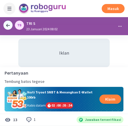
Masuk
TRI S
23 Januari 2024 08:02
Iklan
Pertanyaan
Tembung batos tegese
Ikuti Tryout SNBT & Menangkan E-Wallet
100rb
Klaim
Habis dalam
02
:
00
:
35
:
33
1
13
Jawaban terverifikasi