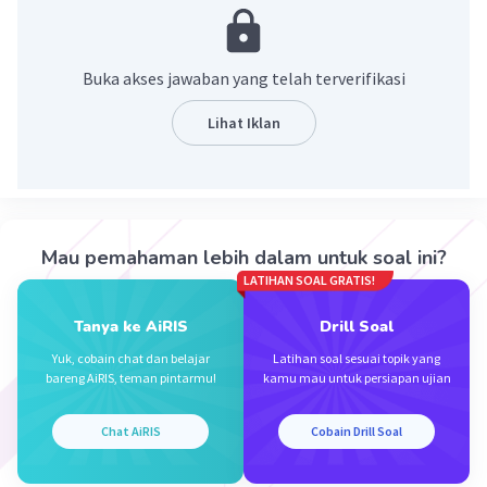
·
0.0
(
0
)
Balas
Beri Rating
Buka akses jawaban yang telah terverifikasi
Lihat Iklan
Iklan
Mau pemahaman lebih dalam untuk soal ini?
LATIHAN SOAL GRATIS!
Tanya ke AiRIS
Drill Soal
Yuk, cobain chat dan belajar
Latihan soal sesuai topik yang
bareng AiRIS, teman pintarmu!
kamu mau untuk persiapan ujian
Chat AiRIS
Cobain Drill Soal