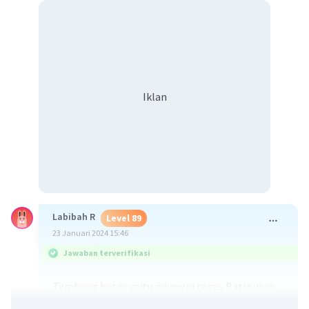
Iklan
Labibah R
Level 89
23 Januari 2024 15:46
Jawaban terverifikasi
Tembung batos yaitu nduweni teges Batin/jiwa