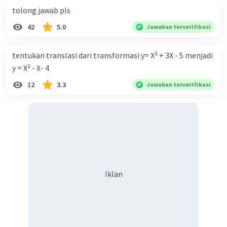
tolong jawab pls
·
0.0
(
0
)
Balas
Beri Rating
42
5.0
Jawaban terverifikasi
tentukan translasi dari transformasi y= X² + 3X - 5 menjadi
y = X² - X- 4
12
3.3
Jawaban terverifikasi
Iklan
Iklan