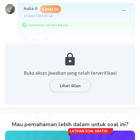
Aulia U
Level 16
16 April 2024 02:44
Jawaban terverifikasi
5y - 8z = -19 …(1)
5z - 8z = 6…(2)
3x - 2y =12…(3)
di eliminasi
(1) 5y-8z = -19
Buka akses jawaban yang telah terverifikasi
(2) 5x-8z = 6
kemudian di kurangi - hingga menjadi
Lihat Iklan
-5x+5y = -25 ini sebagai persamaan ke (4)
kemudian eliminasi
(3)sehingga 3x - 2y = 12 dan
(4) -5x + 5y = -25 untuk digariskan bersama:
Mau pemahaman lebih dalam untuk soal ini?
x5 sehingga menjadi 15x - 10y = 60
LATIHAN SOAL GRATIS!
x2 sehingga menjadi dan -10x + 10y = -50