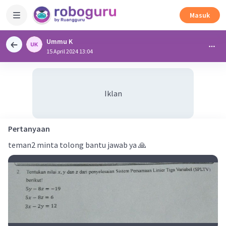
Masuk
Ummu K
15 April 2024 13:04
Iklan
Pertanyaan
teman2 minta tolong bantu jawab ya 🙏