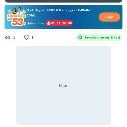
Ikuti Tryout SNBT & Menangkan E-Wallet
100rb
Klaim
Habis dalam
01
:
14
:
30
:
09
1
1
Jawaban terverifikasi
Iklan