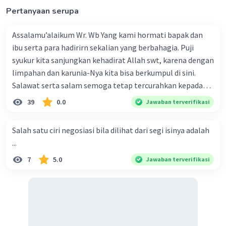
·
0.0
(
0
)
Balas
Beri Rating
Pertanyaan serupa
Assalamu’alaikum Wr. Wb Yang kami hormati bapak dan
ibu serta para hadirirn sekalian yang berbahagia. Puji
syukur kita sanjungkan kehadirat Allah swt, karena dengan
limpahan dan karunia-Nya kita bisa berkumpul di sini.
Salawat serta salam semoga tetap tercurahkan kepada
Iklan
junjungan Nabi besar Muhammad saw, karena beliau
39
0.0
Jawaban terverifikasi
menyiarkan agama yang haq, yakni agama islam, agama
yang diridai oleh Allah swt. Semoga kita sekalian termasuk
Salah satu ciri negosiasi bila dilihat dari segi isinya adalah
ke dalam umat-Nya yang diberkahi. Amin ya rabbal alamin.
...
Hadirin sekalian yang berbahagia! Dirasa amat penting
7
5.0
Jawaban terverifikasi
sekali jiwa sosial untuk diterapkan di lingkungan keluarga,
sanak saudara, bahkan juga di masyarakat luas. Karena
dengan jiwa sosial, maka terjalinlah di antara kita saling
tolong-menolong, dan kasih sayang. Sehngga orang-
orang yang butuh akan pertolongan kita, akan
mendapatkan haq-Nya. Perhatikan kalimat berikut! Puji