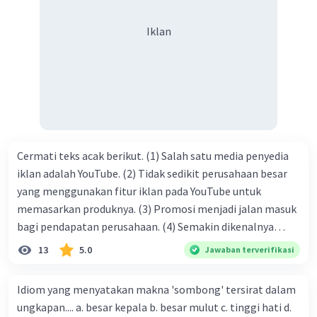
syukur kita sanjungkan kehadirat Allah swt, karena dengan
Iklan
limpahan karuniaNya kita bisa berkumpul di sini. Kalimat
tersebut termasuk …. A. salam pembuka B. ucapan terima
kasih C. pengenalan topik D. tema E. judul
Cermati teks acak berikut. (1) Salah satu media penyedia
iklan adalah YouTube. (2) Tidak sedikit perusahaan besar
yang menggunakan fitur iklan pada YouTube untuk
memasarkan produknya. (3) Promosi menjadi jalan masuk
bagi pendapatan perusahaan. (4) Semakin dikenalnya
suatu produk oleh konsumen, semakin besar pula peluang
13
5.0
Jawaban terverifikasi
penjualan produk. (5) Hal ini disebabkan iklan atau
promosi merupakan cara untuk mengenalkan produk
Idiom yang menyatakan makna 'sombong' tersirat dalam
perusahaan kepada konsumen. Urutan yang tepat agar
ungkapan.... a. besar kepala b. besar mulut c. tinggi hati d.
menjadi teks eksposisi yang padu adalah .... A. (1)-(2)-(3)-