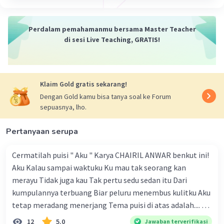
pertunjukan seni, atau acara kebudayaan di Bali.
I Wayan Berata adalah seorang maestro tari Bali
Perdalam pemahamanmu bersama Master Teacher
yang terkenal, dan karyanya, termasuk Tari
di sesi Live Teaching, GRATIS!
Manuk Rawa, mencerminkan keindahan dan
kekayaan seni tradisional Bali. Tarian ini
menggambarkan keanggunan burung air dalam
gerakan yang halus dan dinamis, menciptakan
Klaim Gold gratis sekarang!
pengalaman visual yang memukau untuk
Dengan Gold kamu bisa tanya soal ke Forum
penonton.
sepuasnya, lho.
·
0.0
(
0
)
Balas
Beri Rating
Pertanyaan serupa
Cermatilah puisi " Aku " Karya CHAIRIL ANWAR benkut ini!
Aku Kalau sampai waktuku Ku mau tak seorang kan
merayu Tidak juga kau Tak pertu sedu sedan itu Dari
kumpulannya terbuang Biar peluru menembus kulitku Aku
tetap meradang menerjang Tema puisi di atas adalah.... A.
ketekunan dan kemauan seseorang dalam
12
5.0
Jawaban terverifikasi