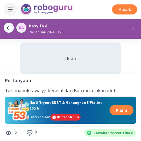
Masuk
Kasyifa A
24 Januari 2024 13:23
Iklan
Pertanyaan
Tari manuk rawa yg berasal dari Bali diciptakan oleh
Ikuti Tryout SNBT & Menangkan E-Wallet
100rb
Klaim
Habis dalam
01
:
17
:
46
:
36
2
2
Jawaban terverifikasi