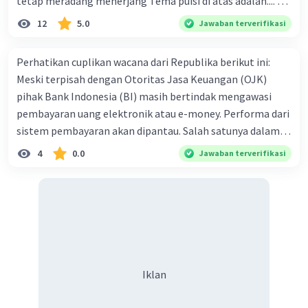
tetap meradang menerjang Tema puisi di atas adalah.... A.
ketekunan dan kemauan seseorang dalam
12
5.0
Jawaban terverifikasi
memperjuangan hak dirinya B. kemauan untuk hidup
tenang tanpa beban C. kegigihan sesorang dalam
Perhatikan cuplikan wacana dari Republika berikut ini:
mendapatkan cinta sejati D. seseorang yang tidak mau
Meski terpisah dengan Otoritas Jasa Keuangan (OJK)
diganggu oleh siapapun E. kepasrahan kepada keadaan
pihak Bank Indonesia (BI) masih bertindak mengawasi
yang sedang terjadi
pembayaran uang elektronik atau e-money. Performa dari
sistem pembayaran akan dipantau. Salah satunya dalam
proses isi ulang atau top up. Dari wacana tersebut tampak
4
0.0
Jawaban terverifikasi
peran BI dalam hal:
Iklan