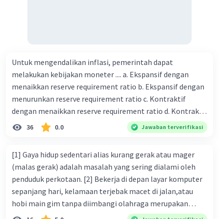
Untuk mengendalikan inflasi, pemerintah dapat
melakukan kebijakan moneter .... a. Ekspansif dengan
menaikkan reserve requirement ratio b. Ekspansif dengan
menurunkan reserve requirement ratio c. Kontraktif
dengan menaikkan reserve requirement ratio d. Kontraktif
dengan menurunkan reserve requirement ratio e.
36
0.0
Jawaban terverifikasi
Ekspansif dengan menaikkan tingkat diskonto Bila Bank
Indonesia melakukan kebijakan moneter ekspansif,
[1] Gaya hidup sedentari alias kurang gerak atau mager
ceteris paribus maka .... a. Menimbulkan inflasi di mana
(malas gerak) adalah masalah yang sering dialami oleh
bentuk kurva jumlah uang beredar (penawaran uang) naik
penduduk perkotaan. [2] Bekerja di depan layar komputer
dari kiri bawah ke kanan atas b. Menimbulkan deflasi di
sepanjang hari, kelamaan terjebak macet di jalan,atau
mana bentuk kurva jumlah uang beredar (penawaran
hobi main gim tanpa diimbangi olahraga merupakan
uang) naik dari kiri bawah ke kanan atas c. Tingkat bunga
bentuk dari gaya hidup sedentari. [3] Jika Anda termasuk