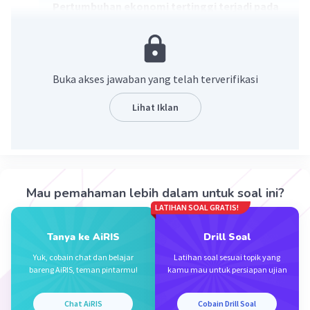
Pertumbuhan ekonomi tertinggi terjadi pada
tahun 2022
Penjelasan:
Pertumbuhan ekonomi cenderung hanya
Buka akses jawaban yang telah terverifikasi
memperhatikan kenaikan pendapatan nasional
(PDB, PNB). Semakin besar nilai PDB / PNB
Lihat Iklan
semakin tinggi pula pertumbuhan ekonomi
suatu negara. Pada soal tersebut tahun 2022
merupakan tahun dengan jumlah PDB paling
besar dibandingkan tahun lainnya.
Mau pemahaman lebih dalam untuk soal ini?
·
0.0
(
0
)
Balas
Beri Rating
LATIHAN SOAL GRATIS!
Tanya ke AiRIS
Drill Soal
Yuk, cobain chat dan belajar
Latihan soal sesuai topik yang
bareng AiRIS, teman pintarmu!
kamu mau untuk persiapan ujian
Chat AiRIS
Cobain Drill Soal