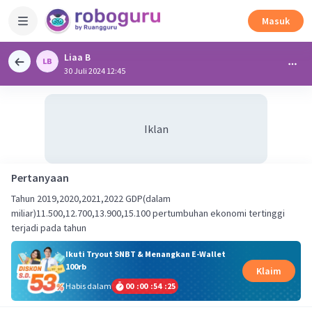
Masuk
Liaa B
30 Juli 2024 12:45
Iklan
Pertanyaan
Tahun 2019,2020,2021,2022 GDP(dalam
miliar)11.500,12.700,13.900,15.100 pertumbuhan ekonomi tertinggi
terjadi pada tahun
Ikuti Tryout SNBT & Menangkan E-Wallet
100rb
Klaim
Habis dalam
00
:
00
:
54
:
24