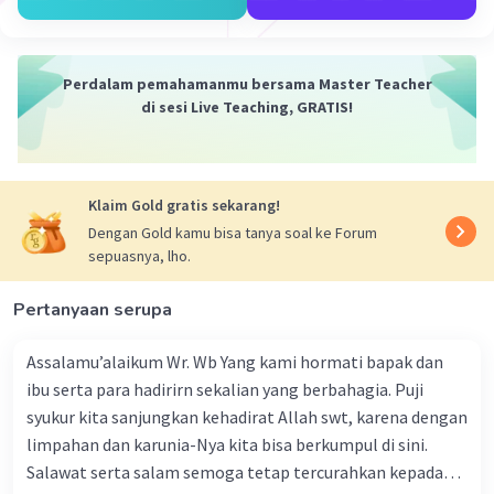
kalimat pembuka surat lamaran pekerjaan yang tepat
Adalah......
Iklan
Perdalam pemahamanmu bersama Master Teacher
di sesi Live Teaching, GRATIS!
a. Berdasarkan iklan di harian sinar buana 13 Februari
2019
·
0.0
(
0
)
Balas
Beri Rating
Klaim Gold gratis sekarang!
Dengan Gold kamu bisa tanya soal ke Forum
sepuasnya, lho.
Pertanyaan serupa
Assalamu’alaikum Wr. Wb Yang kami hormati bapak dan
ibu serta para hadirirn sekalian yang berbahagia. Puji
syukur kita sanjungkan kehadirat Allah swt, karena dengan
limpahan dan karunia-Nya kita bisa berkumpul di sini.
Salawat serta salam semoga tetap tercurahkan kepada