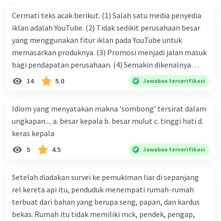
Cermati teks acak berikut. (1) Salah satu media penyedia
iklan adalah YouTube. (2) Tidak sedikit perusahaan besar
yang menggunakan fitur iklan pada YouTube untuk
memasarkan produknya. (3) Promosi menjadi jalan masuk
bagi pendapatan perusahaan. (4) Semakin dikenalnya
suatu produk oleh konsumen, semakin besar pula peluang
14
5.0
Jawaban terverifikasi
penjualan produk. (5) Hal ini disebabkan iklan atau
promosi merupakan cara untuk mengenalkan produk
Idiom yang menyatakan makna 'sombong' tersirat dalam
perusahaan kepada konsumen. Urutan yang tepat agar
ungkapan.... a. besar kepala b. besar mulut c. tinggi hati d.
menjadi teks eksposisi yang padu adalah .... A. (1)-(2)-(3)-
keras kepala
(4)-(5) B. (2)-(1)-(3)-(4)-(5) C. (3)-(1)-(2)-(5)-(4) D. (3)-(5)-
5
4.5
Jawaban terverifikasi
(4)-(1)-(2) E. (5)-(1)-(3)-(4)-(2)
Setelah diadakan survei ke pemukiman liar di sepanjang
rel kereta api itu, penduduk menempati rumah-rumah
terbuat dari bahan yang berupa seng, papan, dan kardus
bekas. Rumah itu tidak memiliki mck, pendek, pengap,