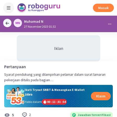
Masuk
Muhamad N
27 November 2023 01:32
Iklan
Pertanyaan
Syarat pendukung yang dilampirkan pelamar dalam surat lamaran
pekerjaan ditulis pada bagian…
Ikuti Tryout SNBT & Menangkan E-Wallet
100rb
Klaim
Habis dalam
00
:
11
:
31
:
54
2
5
Jawaban terverifikasi