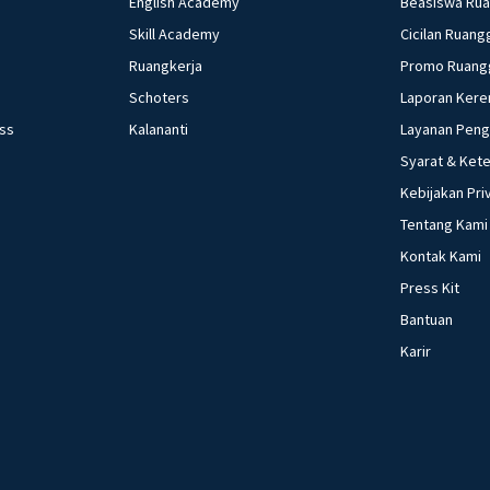
English Academy
Beasiswa Ru
Skill Academy
Cicilan Ruang
Ruangkerja
Promo Ruang
Schoters
Laporan Kere
ess
Kalananti
Layanan Pen
Syarat & Ket
Kebijakan Pri
Tentang Kami
Kontak Kami
Press Kit
Bantuan
Karir