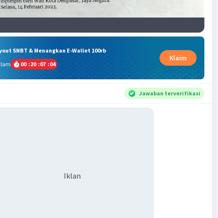
ryout SNBT & Menangkan E-Wallet 100rb
Klaim
alam
00
:
20
:
07
:
03
Jawaban terverifikasi
Iklan