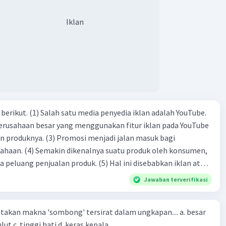
Iklan
dia iklan adalah YouTube.
 perusahaan besar yang menggunakan fitur iklan pada YouTube
si menjadi jalan masuk bagi
produk oleh konsumen,
jualan produk. (5) Hal ini disebabkan iklan atau
n cara untuk mengenalkan produk perusahaan kepada
Jawaban terverifikasi
-(4)-(1)-
an makna 'sombong' tersirat dalam ungkapan.... a. besar
(4)-(2)
kepala b. besar mulut c. tinggi hati d. keras kepala