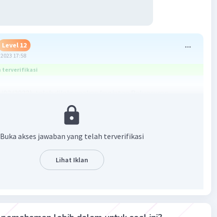
Level 12
2023 17:58
terverifikasi
4/02/2023), telah dilaksanakan kegiatan Peluncuran
enerasi Denpasar Digital (Gen Dental). Kegiatan ini
oleh wali kota Denpasar, Jaya Negara yang bertempat di
i 2 Denpasar.
Buka akses jawaban yang telah terverifikasi
·
0.0
(
0
)
Balas
ating
Lihat Iklan
Level 2
2023 07:02
terverifikasi