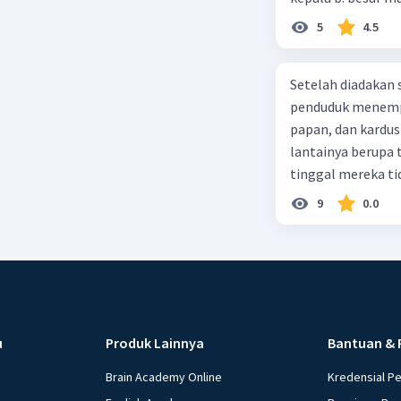
5
4.5
Setelah diadakan s
penduduk menempa
papan, dan kardus
lantainya berupa 
tinggal mereka tidak layak 
dalam paragraf ters
9
0.0
u
Produk Lainnya
Bantuan & 
Brain Academy Online
Kredensial P