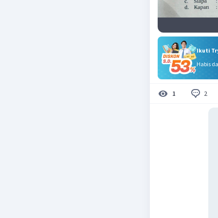
Ikuti T
Habis d
2
1