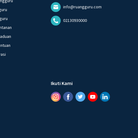
angguru
info@ruangguru.com
guru
guru
02130930000
ntanan
gaduan
entuan
vasi
Ikuti Kami