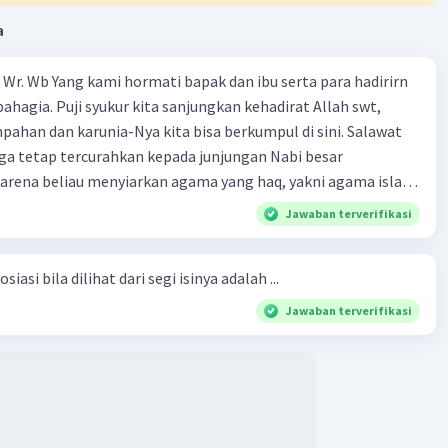
a
Wr. Wb Yang kami hormati bapak dan ibu serta para hadirirn
ahagia. Puji syukur kita sanjungkan kehadirat Allah swt,
pahan dan karunia-Nya kita bisa berkumpul di sini. Salawat
ga tetap tercurahkan kepada junjungan Nabi besar
rena beliau menyiarkan agama yang haq, yakni agama islam,
i oleh Allah swt. Semoga kita sekalian termasuk ke dalam
Jawaban terverifikasi
erkahi. Amin ya rabbal alamin. Hadirin sekalian yang
 amat penting sekali jiwa sosial untuk diterapkan di
siasi bila dilihat dari segi isinya adalah ...
ga, sanak saudara, bahkan juga di masyarakat luas. Karena
l, maka terjalinlah di antara kita saling tolong-menolong,
Jawaban terverifikasi
 Sehngga orang-orang yang butuh akan pertolongan kita,
t berikut! Puji syukur kita
rat Allah swt, karena dengan limpahan karuniaNya kita bisa
. Kalimat tersebut termasuk …. A. salam pembuka B. ucapan
ngenalan topik D. tema E. judul