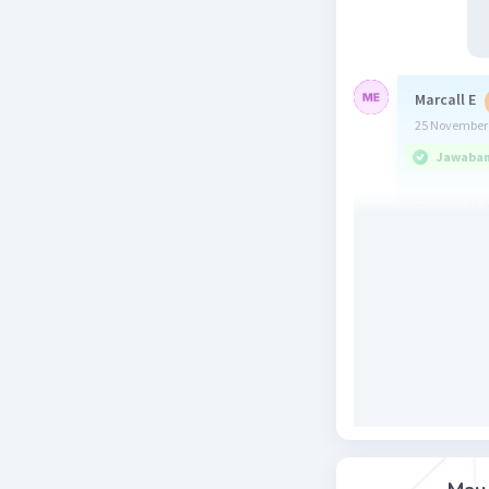
Marcall E
25 November 
Jawaban 
Selasa (1
program G
dipimpin 
SMP Neger
Beri R
Yanuar A
26 November 
Jawaban 