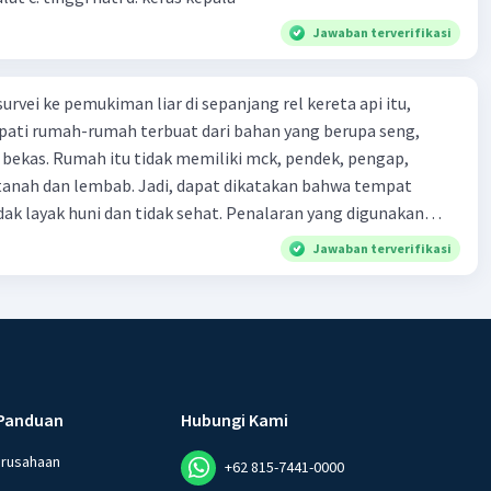
Jawaban terverifikasi
urvei ke pemukiman liar di sepanjang rel kereta api itu,
ti rumah-rumah terbuat dari bahan yang berupa seng,
 bekas. Rumah itu tidak memiliki mck, pendek, pengap,
tanah dan lembab. Jadi, dapat dikatakan bahwa tempat
huni dan tidak sehat. Penalaran yang digunakan
ebut adalah . . . .
Jawaban terverifikasi
Panduan
Hubungi Kami
erusahaan
+62 815-7441-0000