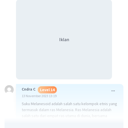
Iklan
Cndra C
Level 14
13 November 2023 13:19
Suku Melanesoid adalah salah satu kelompok etnis yang
termasuk dalam ras Melanesia. Ras Melanesia adalah
salah satu dari empat ras utama di dunia, bersama
dengan ras Kaukasoid, Mongoloid, dan Negroid. Suku
Melanesoid umumnya ditemukan di wilayah Melanesia,