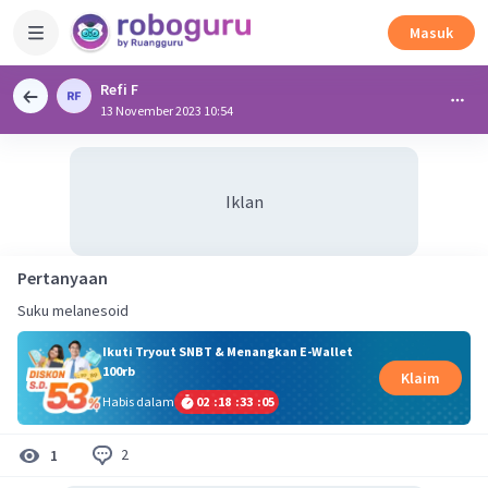
Masuk
Refi F
13 November 2023 10:54
Iklan
Pertanyaan
Suku melanesoid
Ikuti Tryout SNBT & Menangkan E-Wallet
100rb
Klaim
Habis dalam
02
:
18
:
33
:
05
2
1