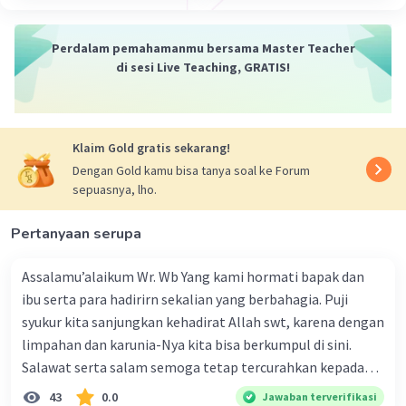
Suku Melanesoid memiliki sejarah yang panjang dan
Perdalam pemahamanmu bersama Master Teacher
telah mengembangkan kehidupan sosial, politik, dan
di sesi Live Teaching, GRATIS!
agama yang unik. Mereka memiliki sistem kepercayaan
tradisional yang beragam, dengan beberapa suku
menganut agama-agama tradisional dan yang lainnya
telah memeluk agama-agama seperti Kristen atau Islam.
Klaim Gold gratis sekarang!
Penting untuk diingat bahwa setiap kelompok etnis
Dengan Gold kamu bisa tanya soal ke Forum
memiliki keanekaragaman budaya dan individu dalam
sepuasnya, lho.
suku Melanesoid juga memiliki perbedaan dalam hal
bahasa, adat istiadat, dan keyakinan. Oleh karena itu,
Pertanyaan serupa
penting untuk menghormati dan menghargai
keberagaman budaya dan identitas suku Melanesoid
Assalamu’alaikum Wr. Wb Yang kami hormati bapak dan
serta kelompok etnis lainnya.
ibu serta para hadirirn sekalian yang berbahagia. Puji
·
0.0
(
0
)
Balas
Beri Rating
syukur kita sanjungkan kehadirat Allah swt, karena dengan
limpahan dan karunia-Nya kita bisa berkumpul di sini.
Salawat serta salam semoga tetap tercurahkan kepada
GHAYZAN A
junjungan Nabi besar Muhammad saw, karena beliau
43
0.0
Jawaban terverifikasi
Level 96
Berlangganan