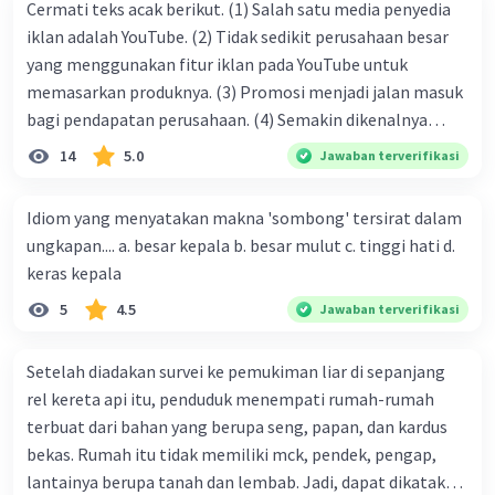
memiliki ciri khas lainnya, yaitu:
Cermati teks acak berikut. (1) Salah satu media penyedia
iklan adalah YouTube. (2) Tidak sedikit perusahaan besar
Tinggi badan yang lebih pendek dari
yang menggunakan fitur iklan pada YouTube untuk
suku-suku ras lain di Indonesia
memasarkan produknya. (3) Promosi menjadi jalan masuk
Lidah yang pendek dan tebal
bagi pendapatan perusahaan. (4) Semakin dikenalnya
Bentuk wajah yang lebar
suatu produk oleh konsumen, semakin besar pula peluang
14
5.0
Jawaban terverifikasi
penjualan produk. (5) Hal ini disebabkan iklan atau
Budaya
promosi merupakan cara untuk mengenalkan produk
Suku Melanesoid memiliki berbagai macam
Idiom yang menyatakan makna 'sombong' tersirat dalam
perusahaan kepada konsumen. Urutan yang tepat agar
budaya yang unik dan menarik. Beberapa contoh
ungkapan.... a. besar kepala b. besar mulut c. tinggi hati d.
menjadi teks eksposisi yang padu adalah .... A. (1)-(2)-(3)-
budaya suku Melanesoid antara lain:
keras kepala
(4)-(5) B. (2)-(1)-(3)-(4)-(5) C. (3)-(1)-(2)-(5)-(4) D. (3)-(5)-
Karya seni pahat
5
4.5
Jawaban terverifikasi
(4)-(1)-(2) E. (5)-(1)-(3)-(4)-(2)
Suku Asmat di Papua terkenal dengan karya seni
Setelah diadakan survei ke pemukiman liar di sepanjang
pahatannya yang terbuat dari kayu. Patung-
rel kereta api itu, penduduk menempati rumah-rumah
patung mereka biasanya menggambarkan sosok
terbuat dari bahan yang berupa seng, papan, dan kardus
manusia, hewan, atau makhluk-makhluk
bekas. Rumah itu tidak memiliki mck, pendek, pengap,
mitologi.
lantainya berupa tanah dan lembab. Jadi, dapat dikatakan